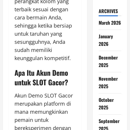
perangkat kolom yang
terbaik sesuai dengan
ARCHIVES
cara bermain Anda,
March 2026
sehingga ketika bersiap
untuk taruhan yang
January
sesungguhnya, Anda
2026
sudah memiliki
December
keunggulan kompetitif.
2025
Apa Itu Akun Demo
November
untuk SLOT Gacor?
2025
Akun Demo SLOT Gacor
October
merupakan platform di
2025
mana memungkinkan
pemain untuk
September
bereksperimen dengan
2025