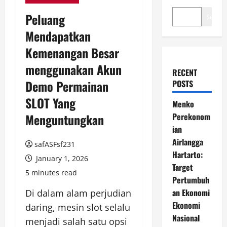
Peluang
Search
Mendapatkan
Kemenangan Besar
menggunakan Akun
RECENT
Demo Permainan
POSTS
SLOT Yang
Menko
Menguntungkan
Perekonom
ian
Airlangga
safASFsf231
Hartarto:
January 1, 2026
Target
5 minutes read
Pertumbuh
an Ekonomi
Di dalam alam perjudian
Ekonomi
daring, mesin slot selalu
Nasional
menjadi salah satu opsi