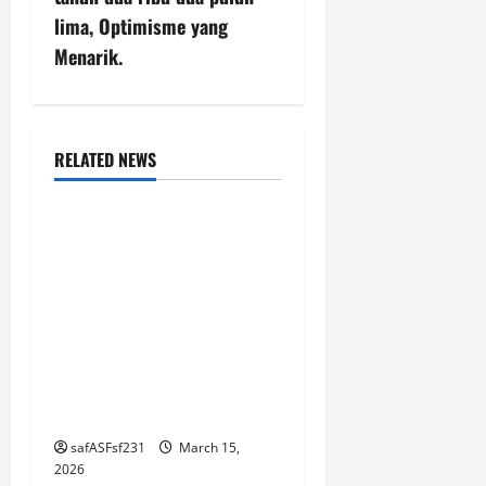
v
lima, Optimisme yang
i
Menarik.
g
a
RELATED NEWS
t
GAME ONLINE
i
Menko Perekonomian
Airlangga Hartarto:
o
Target Pertumbuhan
n
Ekonomi Ekonomi
Nasional 5,2% di tahun
dua ribu dua puluh lima,
Optimisme yang Menarik.
safASFsf231
March 15,
2026
GAME ONLINE