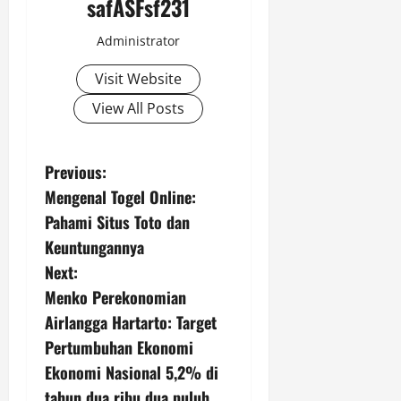
safASFsf231
Administrator
Visit Website
View All Posts
P
Previous:
Mengenal Togel Online:
o
Pahami Situs Toto dan
s
Keuntungannya
Next:
t
Menko Perekonomian
n
Airlangga Hartarto: Target
Pertumbuhan Ekonomi
a
Ekonomi Nasional 5,2% di
tahun dua ribu dua puluh