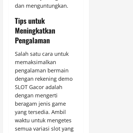
dan menguntungkan.
Tips untuk
Meningkatkan
Pengalaman
Salah satu cara untuk
memaksimalkan
pengalaman bermain
dengan rekening demo
SLOT Gacor adalah
dengan mengerti
beragam jenis game
yang tersedia. Ambil
waktu untuk mengetes
semua variasi slot yang