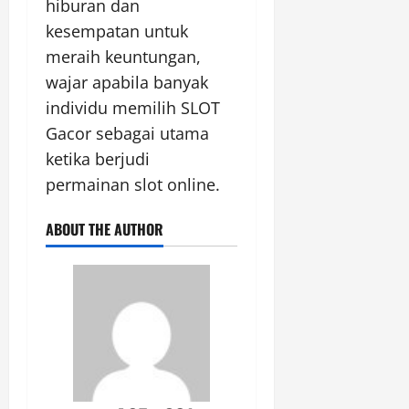
hiburan dan
kesempatan untuk
meraih keuntungan,
wajar apabila banyak
individu memilih SLOT
Gacor sebagai utama
ketika berjudi
permainan slot online.
ABOUT THE AUTHOR