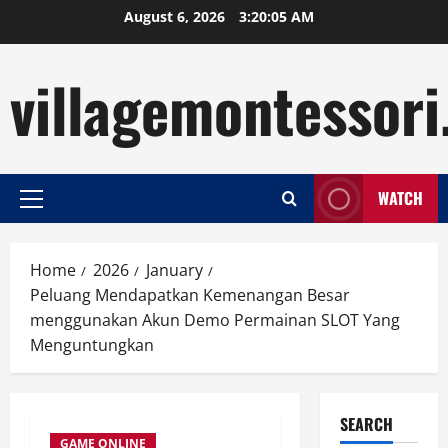
Skip
August 6, 2026
3:20:06 AM
to
content
villagemontessori
WATCH
Primary
Menu
Home
2026
January
Peluang Mendapatkan Kemenangan Besar
menggunakan Akun Demo Permainan SLOT Yang
Menguntungkan
SEARCH
GAME ONLINE