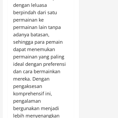
dengan leluasa
berpindah dari satu
permainan ke
permainan lain tanpa
adanya batasan,
sehingga para pemain
dapat menemukan
permainan yang paling
ideal dengan preferensi
dan cara bermainkan
mereka. Dengan
pengaksesan
komprehensif ini,
pengalaman
bergunakan menjadi
lebih menyenangkan