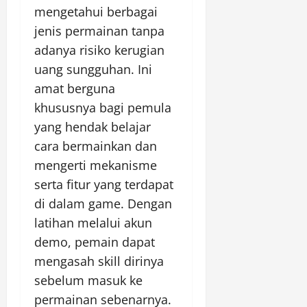
mengetahui berbagai
jenis permainan tanpa
adanya risiko kerugian
uang sungguhan. Ini
amat berguna
khususnya bagi pemula
yang hendak belajar
cara bermainkan dan
mengerti mekanisme
serta fitur yang terdapat
di dalam game. Dengan
latihan melalui akun
demo, pemain dapat
mengasah skill dirinya
sebelum masuk ke
permainan sebenarnya.