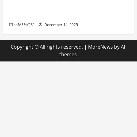
Bergelar Penguasa Permainan Togel: Cara
Ampuh di Togel 4D
safASFsf231
December 14, 2025
Copyright © All rights reserved.
|
MoreNews
by AF
themes.