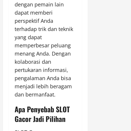
dengan pemain lain
dapat memberi
perspektif Anda
terhadap trik dan teknik
yang dapat
memperbesar peluang
menang Anda. Dengan
kolaborasi dan
pertukaran informasi,
pengalaman Anda bisa
menjadi lebih beragam
dan bermanfaat.
Apa Penyebab SLOT
Gacor Jadi Pilihan