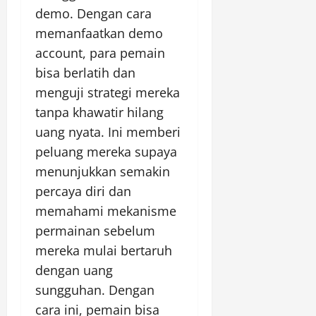
demo. Dengan cara
memanfaatkan demo
account, para pemain
bisa berlatih dan
menguji strategi mereka
tanpa khawatir hilang
uang nyata. Ini memberi
peluang mereka supaya
menunjukkan semakin
percaya diri dan
memahami mekanisme
permainan sebelum
mereka mulai bertaruh
dengan uang
sungguhan. Dengan
cara ini, pemain bisa