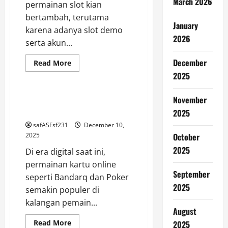
March 2026
permainan slot kian
bertambah, terutama
January
karena adanya slot demo
2026
serta akun...
December
Read
Read More
more
GAME ONLINE
2025
about
Slot
Online
Mudah
November
Tips dan Trik untuk Sukses di
Jackpot:
Bandarq dan Poker Online
2025
Manfaat
Memanfaatkan
safASFsf231
December 10,
Slot
Demo
2025
October
2025
Di era digital saat ini,
permainan kartu online
September
seperti Bandarq dan Poker
2025
semakin populer di
kalangan pemain...
August
Read
Read More
2025