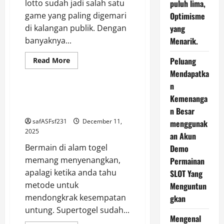
lotto sudah jadi salah satu
puluh lima,
game yang paling digemari
Optimisme
di kalangan publik. Dengan
yang
banyaknya...
Menarik.
Read
Peluang
Read More
more
GAME ONLINE
Mendapatka
about
Bergelar
n
Penguasa
Permainan
Mau Menang di Supertogel?
Kemenanga
Togel:
Perhatikan Tips Berikut Ini!
Cara
n Besar
Ampuh
safASFsf231
December 11,
menggunak
di
Togel
2025
an Akun
4D
Bermain di alam togel
Demo
memang menyenangkan,
Permainan
apalagi ketika anda tahu
SLOT Yang
metode untuk
Menguntun
mendongkrak kesempatan
gkan
untung. Supertogel sudah...
Mengenal