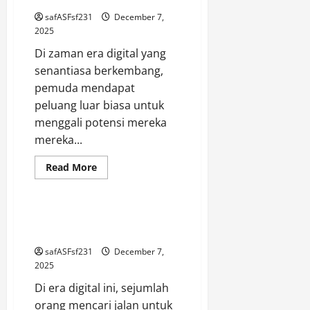
yang
safASFsf231
December 7,
Bersifat
Konstruktif
2025
Di zaman era digital yang
senantiasa berkembang,
pemuda mendapat
peluang luar biasa untuk
menggali potensi mereka
mereka...
Read
Read More
more
GAME ONLINE
about
Menggali
Keberhasilan
Generasi
IDNPlay: Merubah Minat Dengan
Muda
Pendapatan Lewat Poker.
Togel
di
safASFsf231
December 7,
Zaman
Digital
2025
Di era digital ini, sejumlah
orang mencari jalan untuk