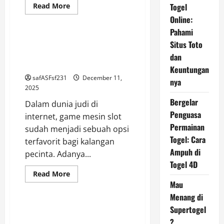
Read
Read More
Togel
more
GAME ONLINE
Online:
about
Mau
Pahami
Menang
di
Slot Pulsa Telkomsel: Taktik
Situs Toto
Supertogel?
Ampuh untuk Mengalahkan
Perhatikan
dan
Tips
Lawan
Berikut
Keuntungan
Ini!
safASFsf231
December 11,
nya
2025
Bergelar
Dalam dunia judi di
Penguasa
internet, game mesin slot
Permainan
sudah menjadi sebuah opsi
Togel: Cara
terfavorit bagi kalangan
Ampuh di
pecinta. Adanya...
Togel 4D
Read
Read More
more
Mau
GAME ONLINE
about
Slot
Menang di
Pulsa
Telkomsel:
Supertogel
Mempelajari Togel Online
Taktik
Singapore: Kegembiraan dan
?
Ampuh