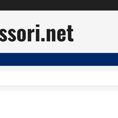
ssori.net