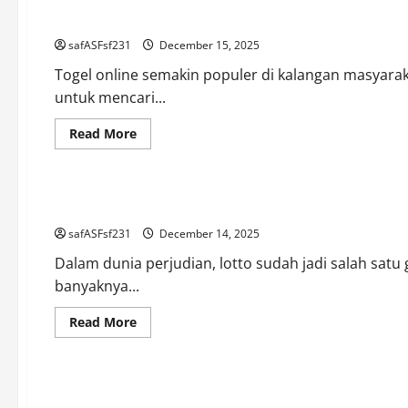
Kemenangan
Optimisme
Mengenal Togel Online: Pahami Situs Toto dan Keuntungann
Besar
yang
menggunakan
Menarik.
safASFsf231
Akun
December 15, 2025
Demo
Permainan
Togel online semakin populer di kalangan masyaraka
SLOT
untuk mencari...
Yang
Menguntungkan
Read
Read More
more
GAME ONLINE
about
Mengenal
Togel
Online:
Bergelar Penguasa Permainan Togel: Cara Ampuh di Togel 4
Pahami
Situs
safASFsf231
Toto
December 14, 2025
dan
Keuntungannya
Dalam dunia perjudian, lotto sudah jadi salah satu
banyaknya...
Read
Read More
more
GAME ONLINE
about
Bergelar
Penguasa
Permainan
Mau Menang di Supertogel? Perhatikan Tips Berikut Ini!
Togel: