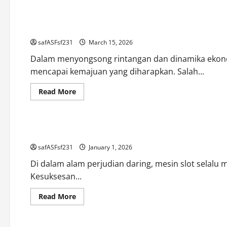
Menko Perekonomian Airlangga Hartarto: Target Pertumbuh
lima, Optimisme yang Menarik.
safASFsf231
March 15, 2026
Dalam menyongsong rintangan dan dinamika ekonom
mencapai kemajuan yang diharapkan. Salah...
Read
Read More
more
GAME ONLINE
about
Menko
Perekonomian
Airlangga
Peluang Mendapatkan Kemenangan Besar menggunakan Ak
Hartarto:
Target
safASFsf231
Pertumbuhan
January 1, 2026
Ekonomi
Ekonomi
Di dalam alam perjudian daring, mesin slot selalu 
Nasional
Kesuksesan...
5,2%
di
tahun
Read
Read More
dua
more
ribu
GAME ONLINE
about
dua
Peluang
puluh
Mendapatkan
lima,