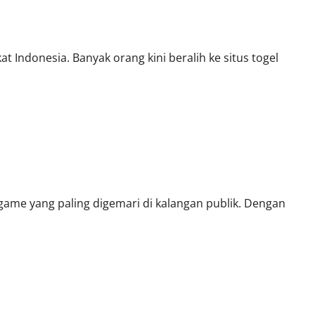
ya
t Indonesia. Banyak orang kini beralih ke situs togel
D
 game yang paling digemari di kalangan publik. Dengan