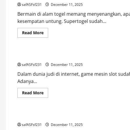
Cara
safASFsf231
Ampuh
December 11, 2025
di
Togel
Bermain di alam togel memang menyenangkan, apa
4D
kesempatan untung. Supertogel sudah...
Read
Read More
more
GAME ONLINE
about
Mau
Menang
di
Slot Pulsa Telkomsel: Taktik Ampuh untuk Mengalahkan La
Supertogel?
Perhatikan
safASFsf231
Tips
December 11, 2025
Berikut
Ini!
Dalam dunia judi di internet, game mesin slot suda
Adanya...
Read
Read More
more
GAME ONLINE
about
Slot
Pulsa
Telkomsel:
Mempelajari Togel Online Singapore: Kegembiraan dan Keu
Taktik
Ampuh
safASFsf231
untuk
December 11, 2025
Mengalahkan