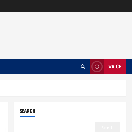
WATCH
SEARCH
Search