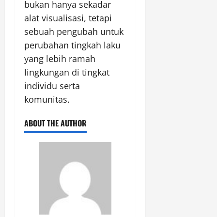
bukan hanya sekadar
alat visualisasi, tetapi
sebuah pengubah untuk
perubahan tingkah laku
yang lebih ramah
lingkungan di tingkat
individu serta
komunitas.
ABOUT THE AUTHOR