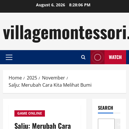
Skip
August 6, 2026
8:28:07 PM
to
content
villagemontessori
WATCH
Primary
Menu
Home
2025
November
Salju: Merubah Cara Kita Melihat Bumi
SEARCH
GAME ONLINE
Salju: Merubah Cara
Search