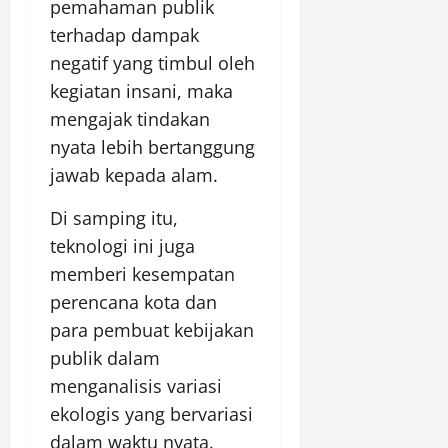
pemahaman publik
terhadap dampak
negatif yang timbul oleh
kegiatan insani, maka
mengajak tindakan
nyata lebih bertanggung
jawab kepada alam.
Di samping itu,
teknologi ini juga
memberi kesempatan
perencana kota dan
para pembuat kebijakan
publik dalam
menganalisis variasi
ekologis yang bervariasi
dalam waktu nyata.