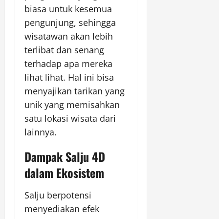
biasa untuk kesemua
pengunjung, sehingga
wisatawan akan lebih
terlibat dan senang
terhadap apa mereka
lihat lihat. Hal ini bisa
menyajikan tarikan yang
unik yang memisahkan
satu lokasi wisata dari
lainnya.
Dampak Salju 4D
dalam Ekosistem
Salju berpotensi
menyediakan efek