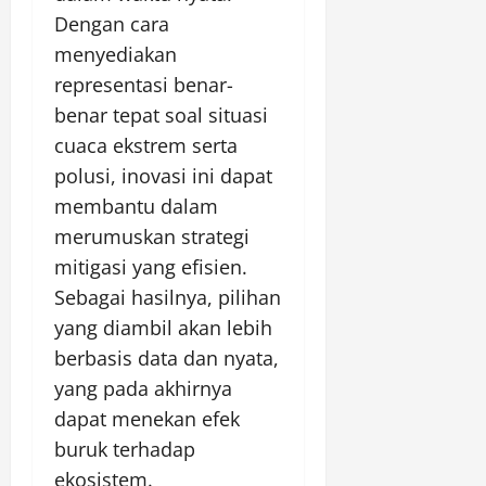
Dengan cara
menyediakan
representasi benar-
benar tepat soal situasi
cuaca ekstrem serta
polusi, inovasi ini dapat
membantu dalam
merumuskan strategi
mitigasi yang efisien.
Sebagai hasilnya, pilihan
yang diambil akan lebih
berbasis data dan nyata,
yang pada akhirnya
dapat menekan efek
buruk terhadap
ekosistem.