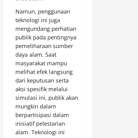
Namun, penggunaan
teknologi ini juga
mengundang perhatian
publik pada pentingnya
pemeliharaan sumber
daya alam. Saat
masyarakat mampu
melihat efek langsung
dari keputusan serta
aksi spesifik melalui
simulasi ini, publik akan
mungkin dalam
berpartisipasi dalam
inisiatif pelestarian
alam. Teknologi ini