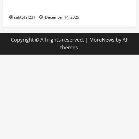
Ampuh di Togel 4D
safASFsf231
December 14, 2025
Copyright © All rights reserved.
|
MoreNews
by AF
themes.