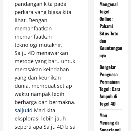
pandangan kita pada
Mengenal
Togel
perkara yang biasa kita
Online:
lihat. Dengan
Pahami
memanfaatkan
Situs Toto
memanfaatkan
dan
teknologi mutakhir,
Keuntungan
Salju 4D menawarkan
nya
metode yang baru untuk
Bergelar
merasakan keindahan
Penguasa
yang dan keunikan
Permainan
dunia, membuat setiap
Togel: Cara
waktu nampak lebih
Ampuh di
berharga dan bermakna.
Togel 4D
salju4d
Mari kita
Mau
eksplorasi lebih jauh
Menang di
seperti apa Salju 4D bisa
Supertogel