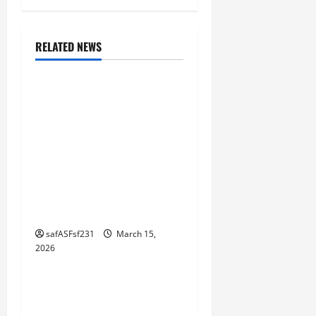
v
i
RELATED NEWS
g
GAME ONLINE
a
Menko Perekonomian
Airlangga Hartarto:
t
Target Pertumbuhan
i
Ekonomi Ekonomi
Nasional 5,2% di tahun
o
dua ribu dua puluh lima,
n
Optimisme yang Menarik.
safASFsf231
March 15,
2026
GAME ONLINE
Peluang Mendapatkan
Kemenangan Besar