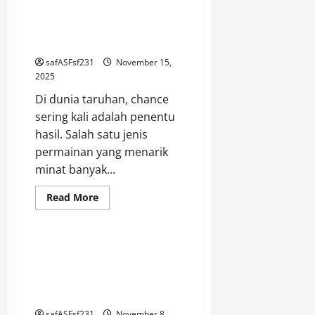
Online:
Pengundian Langsung Macau:
Menyelami
Keberuntungan di Ujung Jari
Peluang
Kemenangan
Anda;
Pada
Setiap
safASFsf231
November 15,
Kartu
2025
yang
Dibagikan
Di dunia taruhan, chance
sering kali adalah penentu
hasil. Salah satu jenis
permainan yang menarik
minat banyak...
Read
Read More
more
GAME ONLINE
about
Pengundian
Langsung
Macau:
Pemain Cerdas Menentukan:
Keberuntungan
Permainan Slot Online Resmi
di
Ujung
dan Permainan Slot Demo
Jari
Pragmatik
Anda;
safASFsf231
November 8,