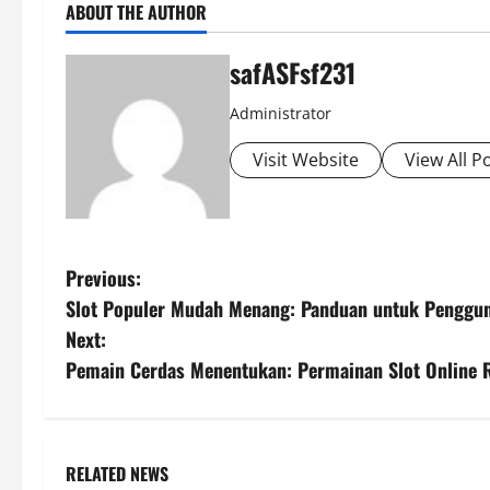
ABOUT THE AUTHOR
safASFsf231
Administrator
Visit Website
View All P
P
Previous:
Slot Populer Mudah Menang: Panduan untuk Penggu
o
Next:
s
Pemain Cerdas Menentukan: Permainan Slot Online 
t
n
RELATED NEWS
GAME ONLINE
GAME ONLIN