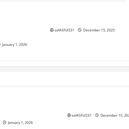
apatkan Kemenangan
Mengenal Togel Online: Pahami
nakan Akun Demo
Situs Toto dan Keuntungannya
OT Yang
safASFsf231
December 15, 2025
n
January 1, 2026
LINE
GAME ONLINE
ndapatkan Kemenangan
Mengenal Togel Online: Paha
ggunakan Akun Demo
Toto dan Keuntungannya
SLOT Yang Menguntungkan
safASFsf231
December 15, 20
January 1, 2026