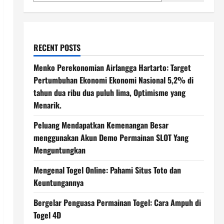
RECENT POSTS
Menko Perekonomian Airlangga Hartarto: Target
Pertumbuhan Ekonomi Ekonomi Nasional 5,2% di
tahun dua ribu dua puluh lima, Optimisme yang
Menarik.
Peluang Mendapatkan Kemenangan Besar
menggunakan Akun Demo Permainan SLOT Yang
Menguntungkan
Mengenal Togel Online: Pahami Situs Toto dan
Keuntungannya
Bergelar Penguasa Permainan Togel: Cara Ampuh di
Togel 4D