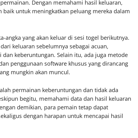
n permainan. Dengan memahami hasil keluaran,
h baik untuk meningkatkan peluang mereka dalam
angka yang akan keluar di sesi togel berikutnya.
dari keluaran sebelumnya sebagai acuan,
si dan keberuntungan. Selain itu, ada juga metode
tik dan penggunaan software khusus yang dirancang
ang mungkin akan muncul.
dalah permainan keberuntungan dan tidak ada
kipun begitu, memahami data dan hasil keluaran
ngan demikian, para pemain tetap dapat
ekaligus dengan harapan untuk mencapai hasil