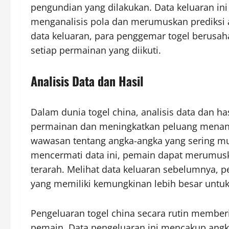
pengundian yang dilakukan. Data keluaran ini
menganalisis pola dan merumuskan prediksi
data keluaran, para penggemar togel berus
setiap permainan yang diikuti.
Analisis Data dan Hasil
Dalam dunia togel china, analisis data dan 
permainan dan meningkatkan peluang menang.
wawasan tentang angka-angka yang sering mu
mencermati data ini, pemain dapat merumuska
terarah. Melihat data keluaran sebelumnya, 
yang memiliki kemungkinan lebih besar untuk
Pengeluaran togel china secara rutin member
pemain. Data pengeluaran ini mencakup ang