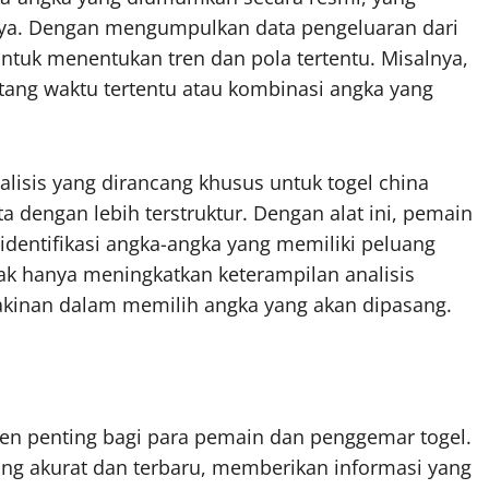
rcaya. Dengan mengumpulkan data pengeluaran dari
untuk menentukan tren dan pola tertentu. Misalnya,
ang waktu tertentu atau kombinasi angka yang
nalisis yang dirancang khusus untuk togel china
engan lebih terstruktur. Dengan alat ini, pemain
gidentifikasi angka-angka yang memiliki peluang
idak hanya meningkatkan keterampilan analisis
akinan dalam memilih angka yang akan dipasang.
men penting bagi para pemain dan penggemar togel.
yang akurat dan terbaru, memberikan informasi yang