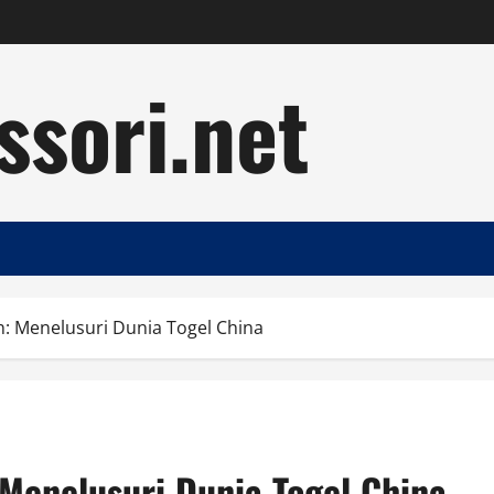
ssori.net
n: Menelusuri Dunia Togel China
 Menelusuri Dunia Togel China