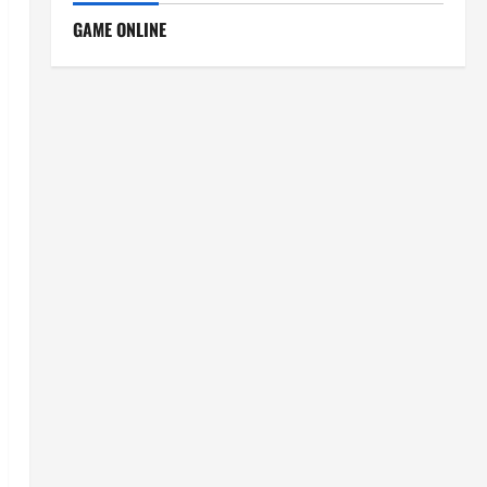
GAME ONLINE