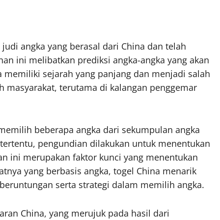
udi angka yang berasal dari China dan telah
an ini melibatkan prediksi angka-angka yang akan
 memiliki sejarah yang panjang dan menjadi salah
eh masyarakat, terutama di kalangan penggemar
a memilih beberapa angka dari sekumpulan angka
e tertentu, pengundian dilakukan untuk menentukan
ian ini merupakan faktor kunci yang menentukan
tnya yang berbasis angka, togel China menarik
beruntungan serta strategi dalam memilih angka.
aran China, yang merujuk pada hasil dari