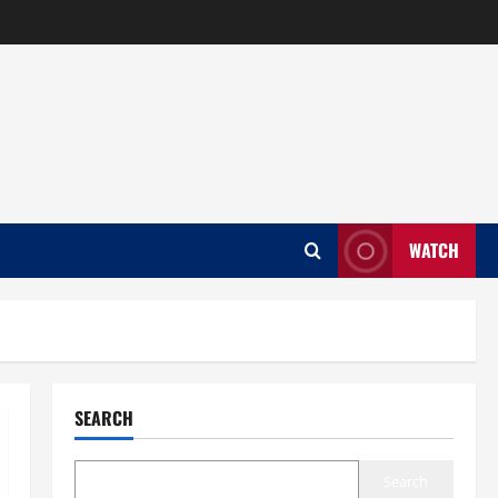
WATCH
SEARCH
Search