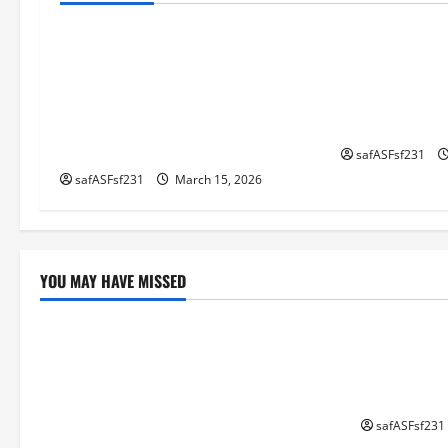
a
Menko Perekonomian Airlangga
Peluang Mend
v
Hartarto: Target Pertumbuhan
Besar menggu
i
Ekonomi Ekonomi Nasional 5,2%
Permainan SL
di tahun dua ribu dua puluh lima,
Menguntungka
g
Optimisme yang Menarik.
safASFsf231
a
safASFsf231
March 15, 2026
t
i
YOU MAY HAVE MISSED
GAME ONLINE
GAME ON
o
Menko Perekonomian Airlangga
Peluang Me
n
Hartarto: Target Pertumbuhan Ekonomi
Besar men
Ekonomi Nasional 5,2% di tahun dua
Permainan 
ribu dua puluh lima, Optimisme yang
safASFsf231
Menarik.