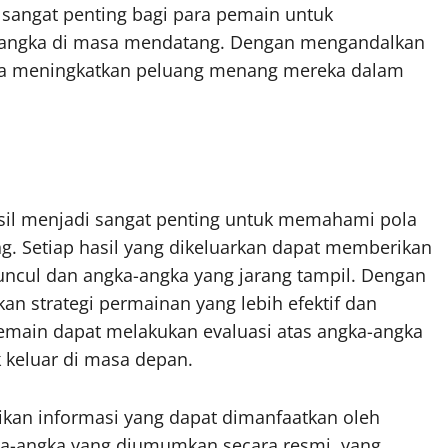
 sangat penting bagi para pemain untuk
 angka di masa mendatang. Dengan mengandalkan
aha meningkatkan peluang menang mereka dalam
hasil menjadi sangat penting untuk memahami pola
 Setiap hasil yang dikeluarkan dapat memberikan
ncul dan angka-angka yang jarang tampil. Dengan
n strategi permainan yang lebih efektif dan
pemain dapat melakukan evaluasi atas angka-angka
 keluar di masa depan.
ikan informasi yang dapat dimanfaatkan oleh
ka-angka yang diumumkan secara resmi, yang