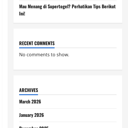
Mau Menang di Supertogel? Perhatikan Tips Berikut
Ini!
RECENT COMMENTS
No comments to show.
ARCHIVES
March 2026
January 2026