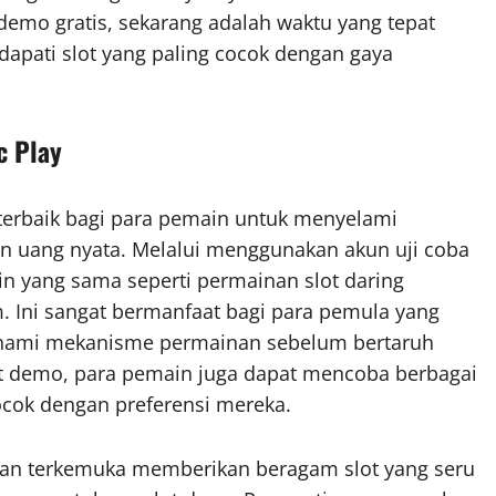
emo gratis, sekarang adalah waktu yang tepat
dapati slot yang paling cocok dengan gaya
c Play
erbaik bagi para pemain untuk menyelami
n uang nyata. Melalui menggunakan akun uji coba
n yang sama seperti permainan slot daring
 Ini sangat bermanfaat bagi para pemula yang
mahami mekanisme permainan sebelum bertaruh
t demo, para pemain juga dapat mencoba berbagai
cok dengan preferensi mereka.
an terkemuka memberikan beragam slot yang seru