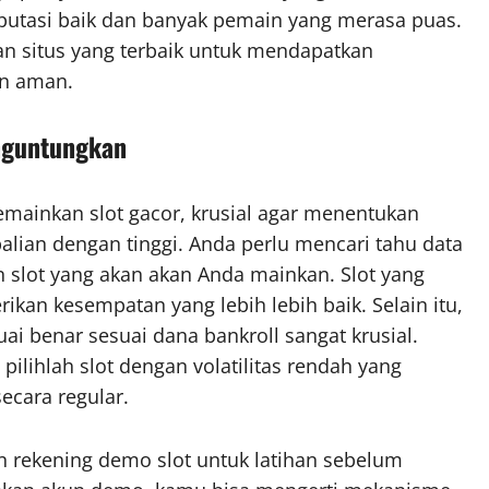
eputasi baik dan banyak pemain yang merasa puas.
an situs yang terbaik untuk mendapatkan
n aman.
nguntungkan
mainkan slot gacor, krusial agar menentukan
alian dengan tinggi. Anda perlu mencari tahu data
n slot yang akan akan Anda mainkan. Slot yang
ikan kesempatan yang lebih lebih baik. Selain itu,
uai benar sesuai dana bankroll sangat krusial.
pilihlah slot dengan volatilitas rendah yang
cara regular.
 rekening demo slot untuk latihan sebelum