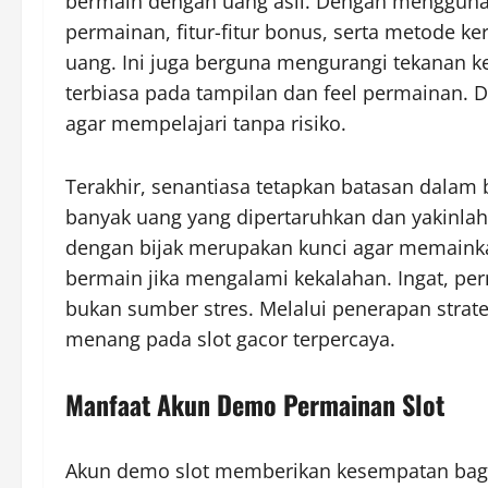
bermain dengan uang asli. Dengan menggun
permainan, fitur-fitur bonus, serta metode 
uang. Ini juga berguna mengurangi tekanan k
terbiasa pada tampilan dan feel permainan. 
agar mempelajari tanpa risiko.
Terakhir, senantiasa tetapkan batasan dalam
banyak uang yang dipertaruhkan dan yakinlah
dengan bijak merupakan kunci agar memainkan
bermain jika mengalami kekalahan. Ingat, per
bukan sumber stres. Melalui penerapan strate
menang pada slot gacor terpercaya.
Manfaat Akun Demo Permainan Slot
Akun demo slot memberikan kesempatan bagi 