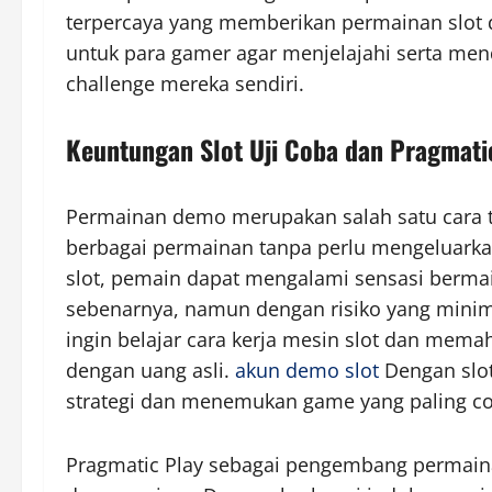
terpercaya yang memberikan permainan slot d
untuk para gamer agar menjelajahi serta men
challenge mereka sendiri.
Keuntungan Slot Uji Coba dan Pragmati
Permainan demo merupakan salah satu cara t
berbagai permainan tanpa perlu mengeluarka
slot, pemain dapat mengalami sensasi bermai
sebenarnya, namun dengan risiko yang minim.
ingin belajar cara kerja mesin slot dan me
dengan uang asli.
akun demo slot
Dengan slo
strategi dan menemukan game yang paling co
Pragmatic Play sebagai pengembang permain