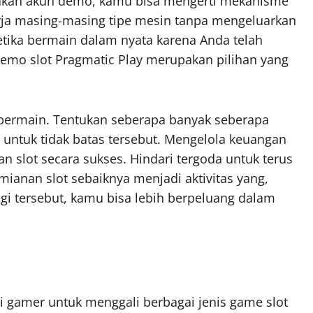
akan akun demo, kamu bisa mengerti mekanisme
kerja masing-masing tipe mesin tanpa mengeluarkan
etika bermain dalam nyata karena Anda telah
Demo slot Pragmatic Play merupakan pilihan yang
 bermain. Tentukan seberapa banyak seberapa
 untuk tidak batas tersebut. Mengelola keuangan
 slot secara sukses. Hindari tergoda untuk terus
mianan slot sebaiknya menjadi aktivitas yang,
gi tersebut, kamu bisa lebih berpeluang dalam
gamer untuk menggali berbagai jenis game slot