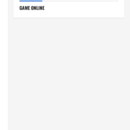
GAME ONLINE