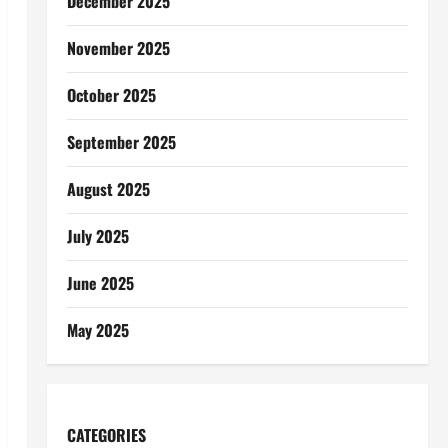
December 2025
November 2025
October 2025
September 2025
August 2025
July 2025
June 2025
May 2025
CATEGORIES