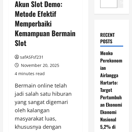
Akun Slot Demo:
Search
Metode Efektif
Memperbaiki
Kemampuan Bermain
RECENT
Slot
POSTS
Menko
safASFsf231
Perekonom
November 20, 2025
ian
4 minutes read
Airlangga
Hartarto:
Bermain online telah
Target
jadi salah satu hiburan
Pertumbuh
yang sangat digemari
an Ekonomi
oleh kalangan
Ekonomi
masyarakat luas,
Nasional
khususnya dengan
5,2% di