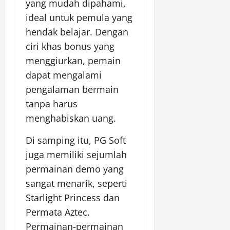
yang mudah dipahami,
ideal untuk pemula yang
hendak belajar. Dengan
ciri khas bonus yang
menggiurkan, pemain
dapat mengalami
pengalaman bermain
tanpa harus
menghabiskan uang.
Di samping itu, PG Soft
juga memiliki sejumlah
permainan demo yang
sangat menarik, seperti
Starlight Princess dan
Permata Aztec.
Permainan-permainan