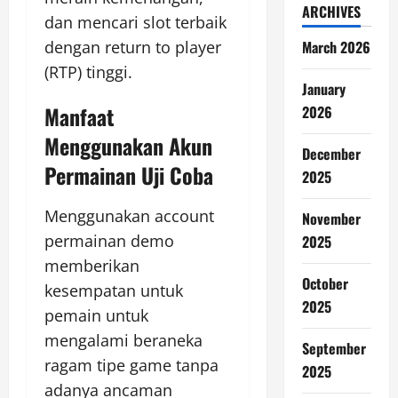
ARCHIVES
dan mencari slot terbaik
dengan return to player
March 2026
(RTP) tinggi.
January
Manfaat
2026
Menggunakan Akun
December
Permainan Uji Coba
2025
Menggunakan account
November
permainan demo
2025
memberikan
October
kesempatan untuk
2025
pemain untuk
mengalami beraneka
September
ragam tipe game tanpa
2025
adanya ancaman