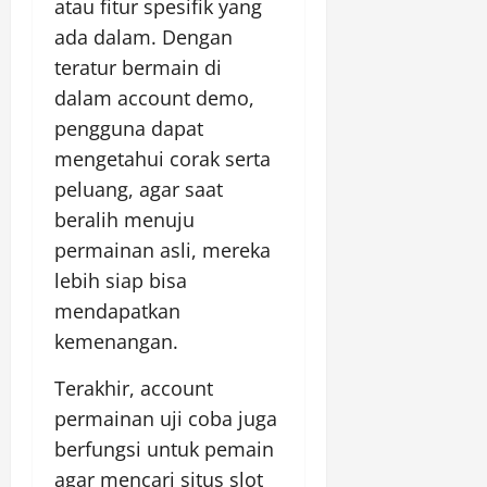
atau fitur spesifik yang
ada dalam. Dengan
teratur bermain di
dalam account demo,
pengguna dapat
mengetahui corak serta
peluang, agar saat
beralih menuju
permainan asli, mereka
lebih siap bisa
mendapatkan
kemenangan.
Terakhir, account
permainan uji coba juga
berfungsi untuk pemain
agar mencari situs slot