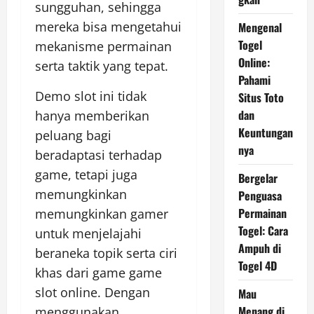
sungguhan, sehingga
mereka bisa mengetahui
Mengenal
Togel
mekanisme permainan
Online:
serta taktik yang tepat.
Pahami
Demo slot ini tidak
Situs Toto
dan
hanya memberikan
Keuntungan
peluang bagi
nya
beradaptasi terhadap
game, tetapi juga
Bergelar
memungkinkan
Penguasa
Permainan
memungkinkan gamer
Togel: Cara
untuk menjelajahi
Ampuh di
beraneka topik serta ciri
Togel 4D
khas dari game game
slot online. Dengan
Mau
Menang di
menggunakan