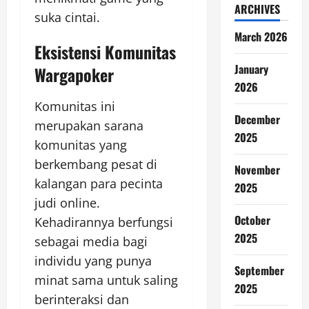
ARCHIVES
suka cintai.
March 2026
Eksistensi Komunitas
January
Wargapoker
2026
Komunitas ini
December
merupakan sarana
2025
komunitas yang
berkembang pesat di
November
kalangan para pecinta
2025
judi online.
October
Kehadirannya berfungsi
2025
sebagai media bagi
individu yang punya
September
minat sama untuk saling
2025
berinteraksi dan