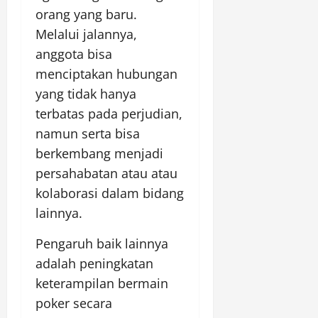
orang yang baru.
Melalui jalannya,
anggota bisa
menciptakan hubungan
yang tidak hanya
terbatas pada perjudian,
namun serta bisa
berkembang menjadi
persahabatan atau atau
kolaborasi dalam bidang
lainnya.
Pengaruh baik lainnya
adalah peningkatan
keterampilan bermain
poker secara