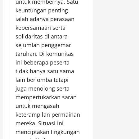
untuk membernya. Satu
keuntungan penting
ialah adanya perasaan
kebersamaan serta
solidaritas di antara
sejumlah penggemar
taruhan. Di komunitas
ini beberapa peserta
tidak hanya satu sama
lain berlomba tetapi
juga menolong serta
mempertukarkan saran
untuk mengasah
keterampilan permainan
mereka. Situasi ini
menciptakan lingkungan