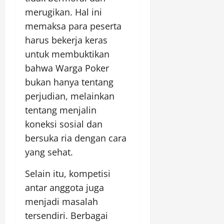
merugikan. Hal ini
memaksa para peserta
harus bekerja keras
untuk membuktikan
bahwa Warga Poker
bukan hanya tentang
perjudian, melainkan
tentang menjalin
koneksi sosial dan
bersuka ria dengan cara
yang sehat.
Selain itu, kompetisi
antar anggota juga
menjadi masalah
tersendiri. Berbagai