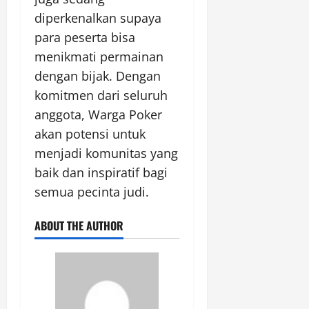
diperkenalkan supaya
para peserta bisa
menikmati permainan
dengan bijak. Dengan
komitmen dari seluruh
anggota, Warga Poker
akan potensi untuk
menjadi komunitas yang
baik dan inspiratif bagi
semua pecinta judi.
ABOUT THE AUTHOR