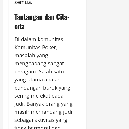
semua.
Tantangan dan Cita-
cita
Di dalam komunitas
Komunitas Poker,
masalah yang
menghadang sangat
beragam. Salah satu
yang utama adalah
pandangan buruk yang
sering melekat pada
judi. Banyak orang yang
masih memandang judi
sebagai aktivitas yang
tidak bermoral dan