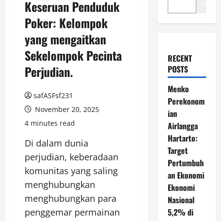
Keseruan Penduduk
Search
Poker: Kelompok
yang mengaitkan
Sekelompok Pecinta
RECENT
Perjudian.
POSTS
Menko
safASFsf231
Perekonom
November 20, 2025
ian
4 minutes read
Airlangga
Hartarto:
Di dalam dunia
Target
perjudian, keberadaan
Pertumbuh
komunitas yang saling
an Ekonomi
menghubungkan
Ekonomi
menghubungkan para
Nasional
penggemar permainan
5,2% di