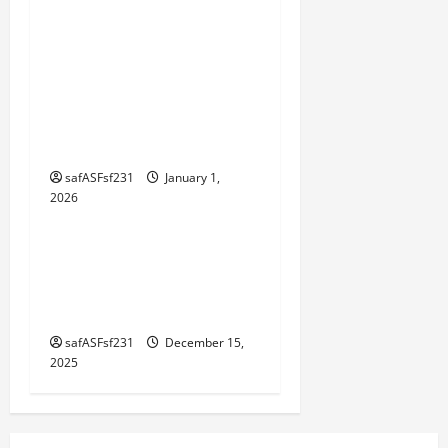
Peluang Mendapatkan
Kemenangan Besar
menggunakan Akun Demo
Permainan SLOT Yang
Menguntungkan
safASFsf231
January 1,
2026
GAME ONLINE
Mengenal Togel Online:
Pahami Situs Toto dan
Keuntungannya
safASFsf231
December 15,
2025