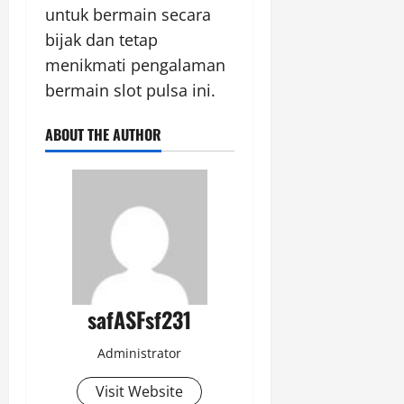
untuk bermain secara
bijak dan tetap
menikmati pengalaman
bermain slot pulsa ini.
ABOUT THE AUTHOR
safASFsf231
Administrator
Visit Website