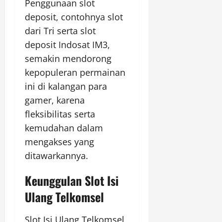
Penggunaan slot
deposit, contohnya slot
dari Tri serta slot
deposit Indosat IM3,
semakin mendorong
kepopuleran permainan
ini di kalangan para
gamer, karena
fleksibilitas serta
kemudahan dalam
mengakses yang
ditawarkannya.
Keunggulan Slot Isi
Ulang Telkomsel
Slot Isi Ulang Telkomsel