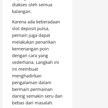
diakses oleh semua
kalangan.
Karena ada keberadaan
slot deposit pulsa,
pemain juga dapat
melakukan penarikan
kemenangan poin
dengan cara yang
sederhana. Langkah ini
ini membuat
menghadirkan
pengalaman dalam
bermain permainan
daring semakin seru dan
bebas dari masalah.