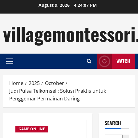
Skip
August 9, 2026
4:24:08 PM
to
content
villagemontessori
WATCH
Primary
Menu
Home
2025
October
Judi Pulsa Telkomsel : Solusi Praktis untuk
Penggemar Permainan Daring
SEARCH
GAME ONLINE