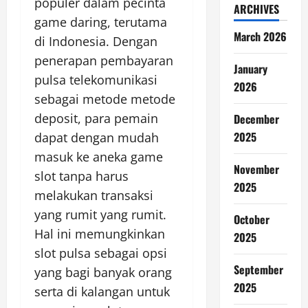
populer dalam pecinta
ARCHIVES
game daring, terutama
March 2026
di Indonesia. Dengan
penerapan pembayaran
January
pulsa telekomunikasi
2026
sebagai metode metode
deposit, para pemain
December
2025
dapat dengan mudah
masuk ke aneka game
November
slot tanpa harus
2025
melakukan transaksi
yang rumit yang rumit.
October
Hal ini memungkinkan
2025
slot pulsa sebagai opsi
September
yang bagi banyak orang
2025
serta di kalangan untuk