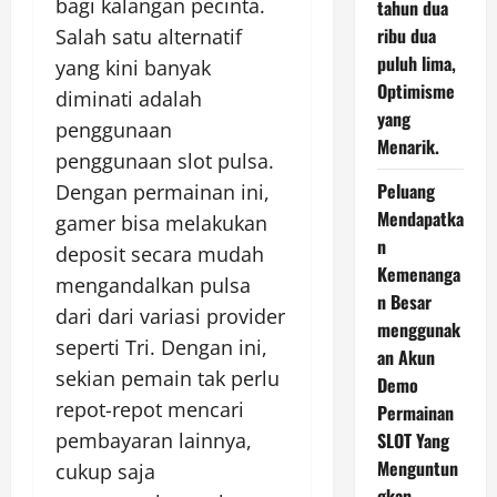
bagi kalangan pecinta.
tahun dua
ribu dua
Salah satu alternatif
puluh lima,
yang kini banyak
Optimisme
diminati adalah
yang
penggunaan
Menarik.
penggunaan slot pulsa.
Peluang
Dengan permainan ini,
Mendapatka
gamer bisa melakukan
n
deposit secara mudah
Kemenanga
mengandalkan pulsa
n Besar
dari dari variasi provider
menggunak
seperti Tri. Dengan ini,
an Akun
sekian pemain tak perlu
Demo
repot-repot mencari
Permainan
pembayaran lainnya,
SLOT Yang
Menguntun
cukup saja
gkan