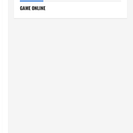
GAME ONLINE