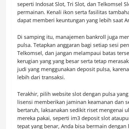
seperti Indosat Slot, Tri Slot, dan Telkomsel 
permainan. Kenali ikon serta fasilitas tambaha
dapat memberi keuntungan yang lebih saat A
Di samping itu, manajemen bankroll juga mer
pulsa. Tetapkan anggaran bagi setiap sesi perm
Telkomsel, dan jangan melampaui batas terse
kerugian yang yang besar serta tetap merasa
judi yang menggunakan deposit pulsa, kare
lebih dari transaksi.
Terakhir, pilih website slot dengan pulsa yan
lisensi memberikan jaminan keamanan dan s
bertaruh, laksanakan sedikit riset mengenai u
mereka pakai, seperti im3 deposit slot ataupu
tepat yang benar, Anda bisa bermain dengan l