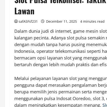
Lawan
safASFsf231
December 11, 2025
4 minutes read
Dalam dunia judi di internet, game mesin slot
kalangan pecinta. Adanya slot pulsa semaki
dengan mudah tanpa harus pusing menemuka
Indonesia, operator telekomunikasi seperti h
bermacam opsi layanan slot yang mengguna
bertaruh dengan lebih mudah praktis dan efis
Melalui pelayanan layanan slot yang menggun
pengguna dapat merasakan pengalaman berjudi 
berupa memilih jenis permainan serta mengen
menggunakan pulsa Indosat Ooredoo, slot 3, d
dalam meningkatkan kesempatan menang.
Sl