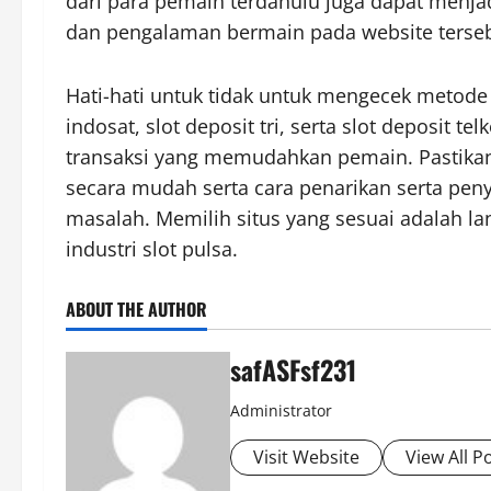
dari para pemain terdahulu juga dapat menja
dan pengalaman bermain pada website terseb
Hati-hati untuk tidak untuk mengecek metode t
indosat, slot deposit tri, serta slot deposit
transaksi yang memudahkan pemain. Pastikan 
secara mudah serta cara penarikan serta pen
masalah. Memilih situs yang sesuai adalah l
industri slot pulsa.
ABOUT THE AUTHOR
safASFsf231
Administrator
Visit Website
View All P