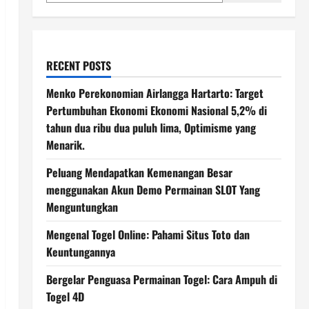
RECENT POSTS
Menko Perekonomian Airlangga Hartarto: Target
Pertumbuhan Ekonomi Ekonomi Nasional 5,2% di
tahun dua ribu dua puluh lima, Optimisme yang
Menarik.
Peluang Mendapatkan Kemenangan Besar
menggunakan Akun Demo Permainan SLOT Yang
Menguntungkan
Mengenal Togel Online: Pahami Situs Toto dan
Keuntungannya
Bergelar Penguasa Permainan Togel: Cara Ampuh di
Togel 4D