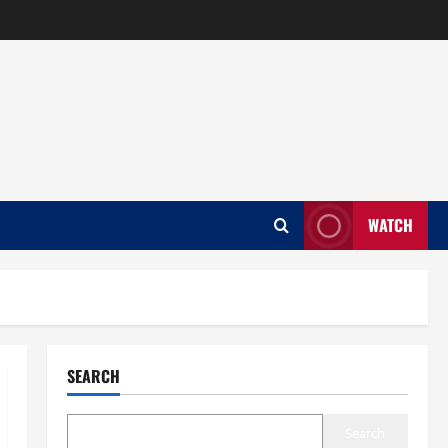
WATCH
SEARCH
Search