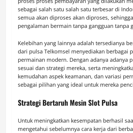
proses proses pembayaran yang dilakukan me
sebagai salah satu salah satu terbesar di 
semua akan diproses akan diproses, sehingga
pengalaman bermain tanpa gangguan tanpa 
Kelebihan yang lainnya adalah tersedianya b
dari pulsa Telkomsel menyediakan berbagai p
permainan modern. Dengan adanya adanya pil
sesuai dan strategi mereka, serta meningkat
kemudahan aspek keamanan, dan variasi per
sebagai pilihan yang ideal untuk mereka penc
Strategi Bertaruh Mesin Slot Pulsa
Untuk meningkatkan kesempatan berhasil saat
mengetahui sebelumnya cara kerja dari berbaga