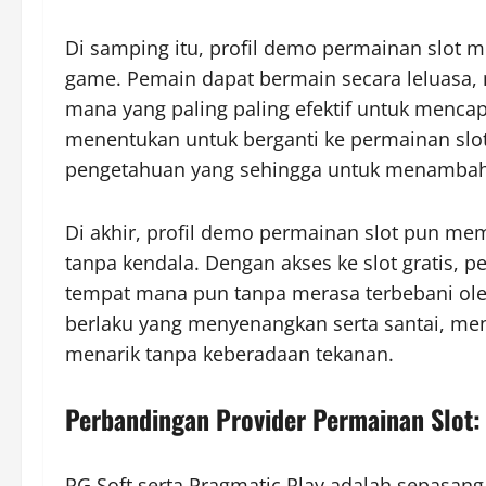
Di samping itu, profil demo permainan slot 
game. Pemain dapat bermain secara leluasa, me
mana yang paling paling efektif untuk menca
menentukan untuk berganti ke permainan slo
pengetahuan yang sehingga untuk menambah
Di akhir, profil demo permainan slot pun 
tanpa kendala. Dengan akses ke slot gratis,
tempat mana pun tanpa merasa terbebani ole
berlaku yang menyenangkan serta santai, me
menarik tanpa keberadaan tekanan.
Perbandingan Provider Permainan Slot:
PG Soft serta Pragmatic Play adalah sepasang