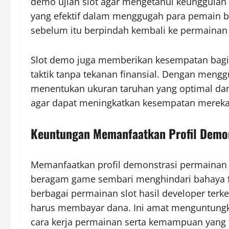
demo ujian slot agar mengetahui keunggulan
yang efektif dalam menggugah para pemain b
sebelum itu berpindah kembali ke permaina
Slot demo juga memberikan kesempatan bagi 
taktik tanpa tekanan finansial. Dengan meng
menentukan ukuran taruhan yang optimal da
agar dapat meningkatkan kesempatan mereka
Keuntungan Memanfaatkan Profil Demon
Memanfaatkan profil demonstrasi permainan
beragam game sembari menghindari bahaya fin
berbagai permainan slot hasil developer te
harus membayar dana. Ini amat menguntungka
cara kerja permainan serta kemampuan yang 