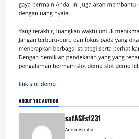
gaya bermain Anda. Ini juga akan membantu m
dengan uang nyata.
Yang terakhir, luangkan waktu untuk menikmati
Jangan terburu-buru dan fokus pada yang di
menerapkan berbagai strategi serta perhati
Dengan demikian pendekatan yang yang tena
pengalaman bermain slot demo slot demo leb
link slot demo
ABOUT THE AUTHOR
safASFsf231
Administrator