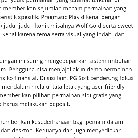
rdua memberikan sejumlah macam permainan yang
eristik spesifik. Pragmatic Play dikenal dengan
judul-judul ikonik misalnya Wolf Gold serta Sweet
rkenal karena tema serta visual yang indah, dan
ndingan ini sering mengedepankan sistem imbuhan
agam. Pengguna bisa menjajal akun demo permainan
iko finansial. Di sisi lain, PG Soft cenderung fokus
endalam melalui tata letak yang user-friendly
memberikan pilihan permainan slot gratis yang
 harus melakukan deposit.
ni memberikan kesederhanaan bagi pemain dalam
r dan desktop. Keduanya dan juga menyediakan