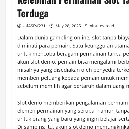
Terduga
safASFsf231
May 28, 2025
5 minutes read
Dalam dunia gambling online, slot tanpa biaya
diminati para pemain. Satu keunggulan utama
untuk mencoba beragam permainan tanpa pe
akun slot demo, pemain bisa mengalami berb
misalnya yang disediakan oleh penyedia terken
memberi peluang kepada pemain untuk memah
sebelum memilih agar bertaruh dalam uang n
Slot demo memberikan pengalaman bermain 
elemen permainan yang serupa, namun tanpa r
untuk orang yang baru yang ingin belajar ser
Di samping itu, akun slot demo memungkinkan