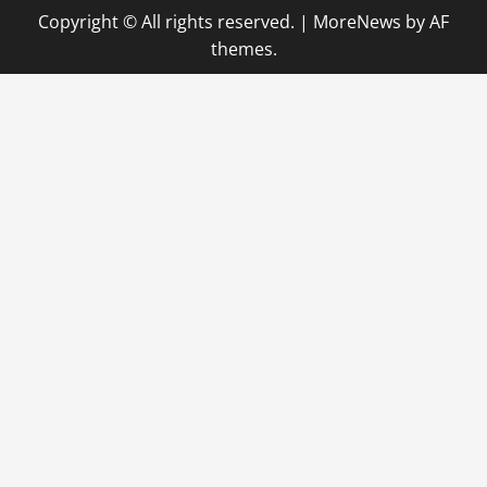
Copyright © All rights reserved.
|
MoreNews
by AF
themes.