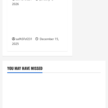
2026
GAME ONLINE
Mengenal Togel Online:
Pahami Situs Toto dan
Keuntungannya
safASFsf231
December 15,
2025
YOU MAY HAVE MISSED
GAME ONLINE
Menko Perekonomian Airlangga Hartarto:
Target Pertumbuhan Ekonomi Ekonomi Nasional
5,2% di tahun dua ribu dua puluh lima,
Optimisme yang Menarik.