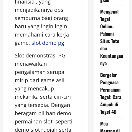
finansial, yang
menjadikannya opsi
Mengenal
sempurna bagi orang
Togel
baru yang ingin ingin
Online:
Pahami
memahami cara kerja
Situs Toto
game.
slot demo pg
dan
Slot demonstrasi PG
Keuntungan
nya
menawarkan
pengalaman serupa
Bergelar
mirip dari game asli,
Penguasa
yang mencakup
Permainan
mekanika serta ciri-ciri
Togel: Cara
Ampuh di
yang tersedia. Dengan
Togel 4D
beragam pilihan demo
permainan slot, seperti
Mau
demo slot rupiah serta
Menang di