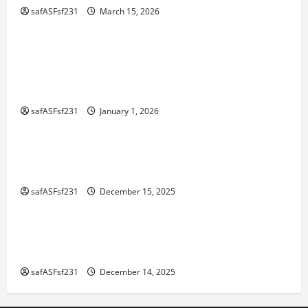
safASFsf231
March 15, 2026
GAME ONLINE
Peluang Mendapatkan Kemenangan Besar
menggunakan Akun Demo Permainan SLOT Yang
Menguntungkan
safASFsf231
January 1, 2026
GAME ONLINE
Mengenal Togel Online: Pahami Situs Toto dan
Keuntungannya
safASFsf231
December 15, 2025
GAME ONLINE
Bergelar Penguasa Permainan Togel: Cara
Ampuh di Togel 4D
safASFsf231
December 14, 2025