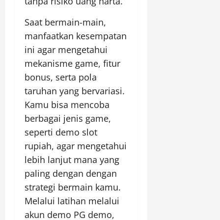
tanpa risiko uang harta.
Saat bermain-main,
manfaatkan kesempatan
ini agar mengetahui
mekanisme game, fitur
bonus, serta pola
taruhan yang bervariasi.
Kamu bisa mencoba
berbagai jenis game,
seperti demo slot
rupiah, agar mengetahui
lebih lanjut mana yang
paling dengan dengan
strategi bermain kamu.
Melalui latihan melalui
akun demo PG demo,