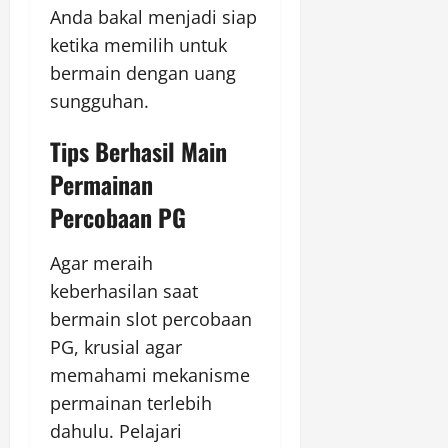
Anda bakal menjadi siap
ketika memilih untuk
bermain dengan uang
sungguhan.
Tips Berhasil Main
Permainan
Percobaan PG
Agar meraih
keberhasilan saat
bermain slot percobaan
PG, krusial agar
memahami mekanisme
permainan terlebih
dahulu. Pelajari