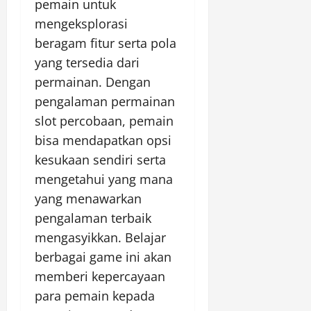
pemain untuk
mengeksplorasi
beragam fitur serta pola
yang tersedia dari
permainan. Dengan
pengalaman permainan
slot percobaan, pemain
bisa mendapatkan opsi
kesukaan sendiri serta
mengetahui yang mana
yang menawarkan
pengalaman terbaik
mengasyikkan. Belajar
berbagai game ini akan
memberi kepercayaan
para pemain kepada