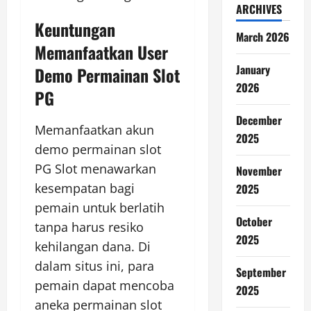
ARCHIVES
Keuntungan
March 2026
Memanfaatkan User
January
Demo Permainan Slot
2026
PG
December
Memanfaatkan akun
2025
demo permainan slot
PG Slot menawarkan
November
kesempatan bagi
2025
pemain untuk berlatih
October
tanpa harus resiko
2025
kehilangan dana. Di
dalam situs ini, para
September
pemain dapat mencoba
2025
aneka permainan slot