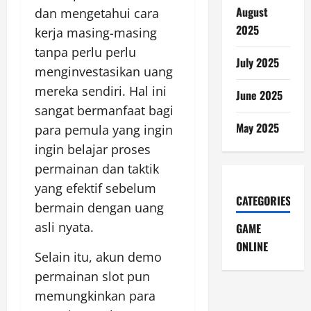
August
dan mengetahui cara
2025
kerja masing-masing
tanpa perlu perlu
July 2025
menginvestasikan uang
mereka sendiri. Hal ini
June 2025
sangat bermanfaat bagi
May 2025
para pemula yang ingin
ingin belajar proses
permainan dan taktik
yang efektif sebelum
CATEGORIES
bermain dengan uang
asli nyata.
GAME
ONLINE
Selain itu, akun demo
permainan slot pun
memungkinkan para