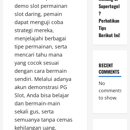
demo slot permainan
Supertogel
?
slot daring, pemain
Perhatikan
dapat menguji coba
Tips
strategi mereka,
Berikut Ini!
menjelajahi berbagai
tipe permainan, serta
mencari tahu mana
yang cocok sesuai
RECENT
dengan cara bermain
COMMENTS
sendiri. Melalui adanya
No
akun demonstrasi PG
comments
Slot, Anda bisa belajar
to show.
dan bermain-main
sekali gus, serta
semuanya tanpa cemas
kehilangan uang.