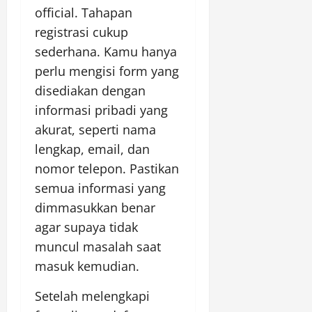
official. Tahapan
registrasi cukup
sederhana. Kamu hanya
perlu mengisi form yang
disediakan dengan
informasi pribadi yang
akurat, seperti nama
lengkap, email, dan
nomor telepon. Pastikan
semua informasi yang
dimmasukkan benar
agar supaya tidak
muncul masalah saat
masuk kemudian.
Setelah melengkapi