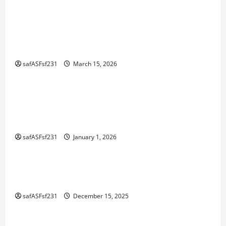
Menko Perekonomian Airlangga Hartarto:
Target Pertumbuhan Ekonomi Ekonomi Nasional
5,2% di tahun dua ribu dua puluh lima,
Optimisme yang Menarik.
safASFsf231
March 15, 2026
GAME ONLINE
Peluang Mendapatkan Kemenangan Besar
menggunakan Akun Demo Permainan SLOT Yang
Menguntungkan
safASFsf231
January 1, 2026
GAME ONLINE
Mengenal Togel Online: Pahami Situs Toto dan
Keuntungannya
safASFsf231
December 15, 2025
GAME ONLINE