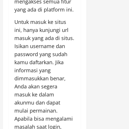
mengakses semua fitur
yang ada di platform ini.
Untuk masuk ke situs
ini, hanya kunjungi url
masuk yang ada di situs.
Isikan username dan
password yang sudah
kamu daftarkan. Jika
informasi yang
dimmasukkan benar,
Anda akan segera
masuk ke dalam
akunmu dan dapat
mulai permainan.
Apabila bisa mengalami
masalah saat login,