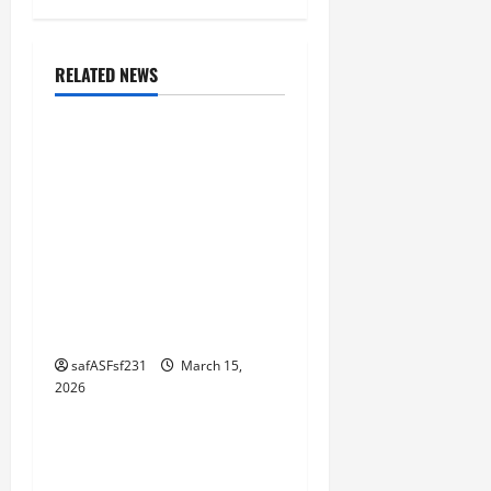
v
i
RELATED NEWS
GAME ONLINE
g
Menko Perekonomian
a
Airlangga Hartarto:
Target Pertumbuhan
t
Ekonomi Ekonomi
i
Nasional 5,2% di tahun
dua ribu dua puluh lima,
o
Optimisme yang Menarik.
n
safASFsf231
March 15,
2026
GAME ONLINE
Peluang Mendapatkan
Kemenangan Besar