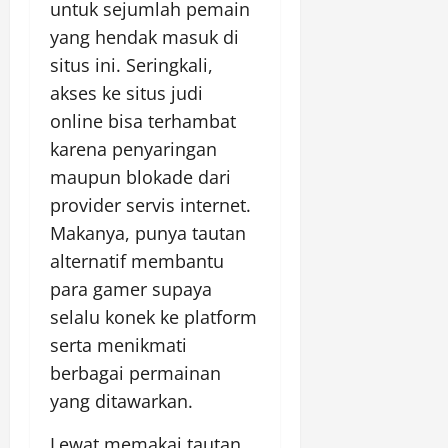
untuk sejumlah pemain
yang hendak masuk di
situs ini. Seringkali,
akses ke situs judi
online bisa terhambat
karena penyaringan
maupun blokade dari
provider servis internet.
Makanya, punya tautan
alternatif membantu
para gamer supaya
selalu konek ke platform
serta menikmati
berbagai permainan
yang ditawarkan.
Lewat memakai tautan