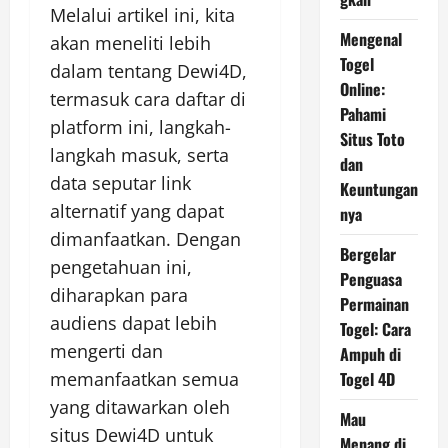
Melalui artikel ini, kita
Mengenal
akan meneliti lebih
Togel
dalam tentang Dewi4D,
Online:
termasuk cara daftar di
Pahami
platform ini, langkah-
Situs Toto
langkah masuk, serta
dan
data seputar link
Keuntungan
alternatif yang dapat
nya
dimanfaatkan. Dengan
Bergelar
pengetahuan ini,
Penguasa
diharapkan para
Permainan
audiens dapat lebih
Togel: Cara
mengerti dan
Ampuh di
memanfaatkan semua
Togel 4D
yang ditawarkan oleh
Mau
situs Dewi4D untuk
Menang di