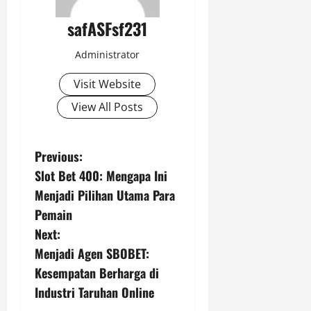
safASFsf231
Administrator
Visit Website
View All Posts
P
Previous:
Slot Bet 400: Mengapa Ini
o
Menjadi Pilihan Utama Para
s
Pemain
Next:
t
Menjadi Agen SBOBET:
n
Kesempatan Berharga di
Industri Taruhan Online
a