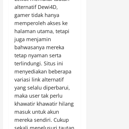
alternatif Dewi4D,
gamer tidak hanya
memperoleh akses ke
halaman utama, tetapi
juga menjamin
bahwasanya mereka
tetap nyaman serta
terlindungi. Situs ini
menyediakan beberapa
variasi link alternatif
yang selalu diperbarui,
maka user tak perlu
khawatir khawatir hilang
masuk untuk akun
mereka sendiri. Cukup
sekali menelusuri tautan