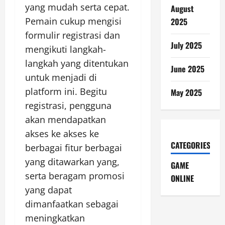
yang mudah serta cepat.
August
Pemain cukup mengisi
2025
formulir registrasi dan
July 2025
mengikuti langkah-
langkah yang ditentukan
June 2025
untuk menjadi di
platform ini. Begitu
May 2025
registrasi, pengguna
akan mendapatkan
akses ke akses ke
CATEGORIES
berbagai fitur berbagai
yang ditawarkan yang,
GAME
serta beragam promosi
ONLINE
yang dapat
dimanfaatkan sebagai
meningkatkan