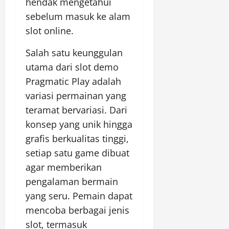
hendak mengetahui
sebelum masuk ke alam
slot online.
Salah satu keunggulan
utama dari slot demo
Pragmatic Play adalah
variasi permainan yang
teramat bervariasi. Dari
konsep yang unik hingga
grafis berkualitas tinggi,
setiap satu game dibuat
agar memberikan
pengalaman bermain
yang seru. Pemain dapat
mencoba berbagai jenis
slot, termasuk