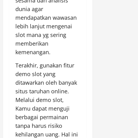
sesama dan analisis
dunia agar
mendapatkan wawasan
lebih lanjut mengenai
slot mana yg sering
memberikan
kemenangan.
Terakhir, gunakan fitur
demo slot yang
ditawarkan oleh banyak
situs taruhan online.
Melalui demo slot,
Kamu dapat menguji
berbagai permainan
tanpa harus risiko
kehilangan uang. Hal ini