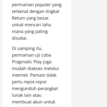
permainan populer yang
terkenal dengan tingkat
Return yang besar,
untuk mencari tahu
mana yang paling
disukai.
Di samping itu,
permainan uji coba
Pragmatic Play juga
mudah diakses melalui
internet. Pemain tidak
perlu repot-repot
mengunduh perangkat
lunak lain atau
membuat akun untuk