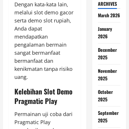
ARCHIVES
Dengan kata-kata lain,
melalui slot demo gacor
March 2026
serta demo slot rupiah,
Anda dapat
January
2026
mendapatkan
pengalaman bermain
December
sangat bermanfaat
2025
bermanfaat dan
kenikmatan tanpa risiko
November
uang.
2025
Kelebihan Slot Demo
October
Pragmatic Play
2025
September
Permainan uji coba dari
2025
Pragmatic Play