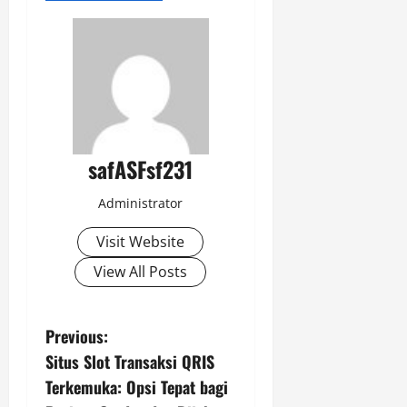
safASFsf231
Administrator
Visit Website
View All Posts
P
Previous:
Situs Slot Transaksi QRIS
o
Terkemuka: Opsi Tepat bagi