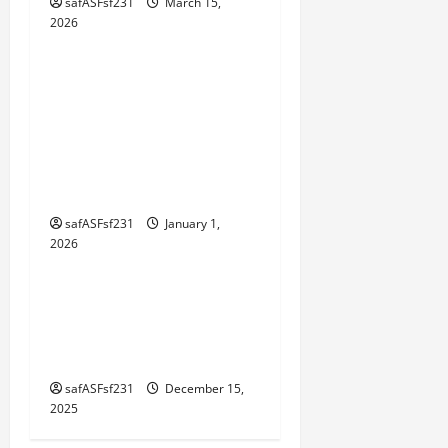
safASFsf231
March 15,
n
2026
GAME ONLINE
Peluang Mendapatkan
Kemenangan Besar
menggunakan Akun Demo
Permainan SLOT Yang
Menguntungkan
safASFsf231
January 1,
2026
GAME ONLINE
Mengenal Togel Online:
Pahami Situs Toto dan
Keuntungannya
safASFsf231
December 15,
2025