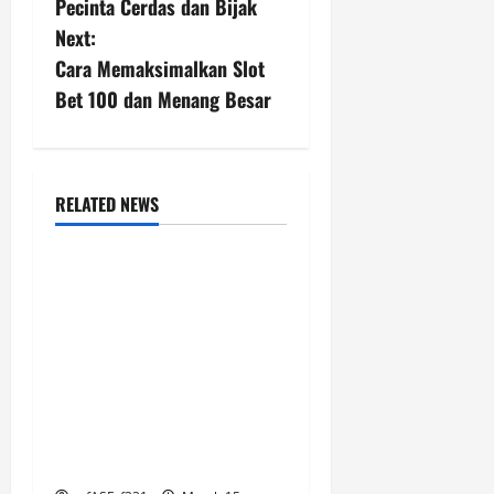
s
Pecinta Cerdas dan Bijak
Next:
t
Cara Memaksimalkan Slot
n
Bet 100 dan Menang Besar
a
v
RELATED NEWS
GAME ONLINE
i
Menko Perekonomian
g
Airlangga Hartarto:
a
Target Pertumbuhan
Ekonomi Ekonomi
t
Nasional 5,2% di tahun
i
dua ribu dua puluh lima,
Optimisme yang Menarik.
o