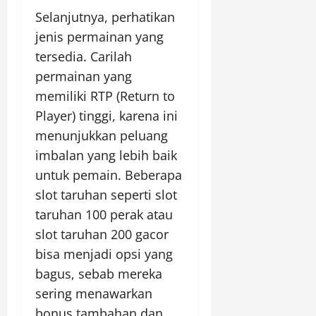
Selanjutnya, perhatikan
jenis permainan yang
tersedia. Carilah
permainan yang
memiliki RTP (Return to
Player) tinggi, karena ini
menunjukkan peluang
imbalan yang lebih baik
untuk pemain. Beberapa
slot taruhan seperti slot
taruhan 100 perak atau
slot taruhan 200 gacor
bisa menjadi opsi yang
bagus, sebab mereka
sering menawarkan
bonus tambahan dan