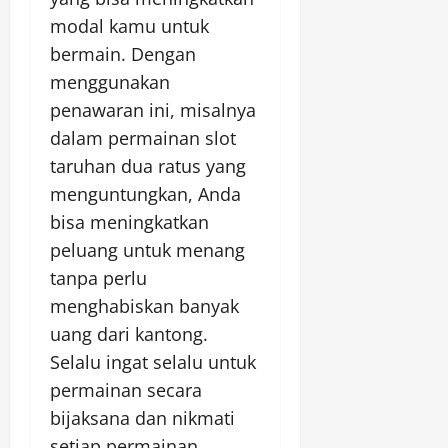
modal kamu untuk
bermain. Dengan
menggunakan
penawaran ini, misalnya
dalam permainan slot
taruhan dua ratus yang
menguntungkan, Anda
bisa meningkatkan
peluang untuk menang
tanpa perlu
menghabiskan banyak
uang dari kantong.
Selalu ingat selalu untuk
permainan secara
bijaksana dan nikmati
setiap permainan.