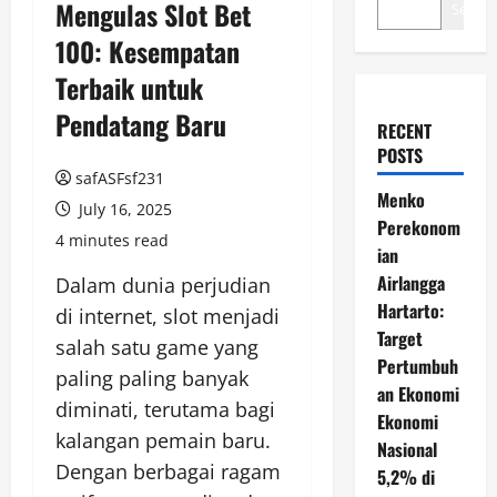
Mengulas Slot Bet
Search
100: Kesempatan
Terbaik untuk
Pendatang Baru
RECENT
POSTS
safASFsf231
Menko
July 16, 2025
Perekonom
4 minutes read
ian
Airlangga
Dalam dunia perjudian
Hartarto:
di internet, slot menjadi
Target
salah satu game yang
Pertumbuh
paling paling banyak
an Ekonomi
diminati, terutama bagi
Ekonomi
kalangan pemain baru.
Nasional
Dengan berbagai ragam
5,2% di