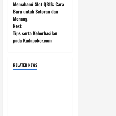
Memahami Slot QRIS: Cara
o
Baru untuk Setoran dan
s
Menang
Next:
t
Tips serta Keberhasilan
n
pada Kudapoker.com
a
v
RELATED NEWS
GAME ONLINE
i
Menko Perekonomian
g
Airlangga Hartarto:
a
Target Pertumbuhan
Ekonomi Ekonomi
t
Nasional 5,2% di tahun