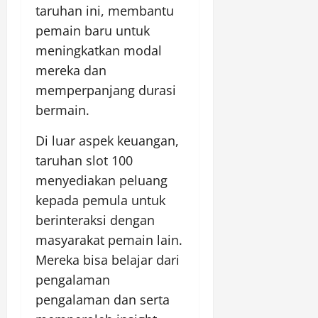
taruhan ini, membantu
pemain baru untuk
meningkatkan modal
mereka dan
memperpanjang durasi
bermain.
Di luar aspek keuangan,
taruhan slot 100
menyediakan peluang
kepada pemula untuk
berinteraksi dengan
masyarakat pemain lain.
Mereka bisa belajar dari
pengalaman
pengalaman dan serta