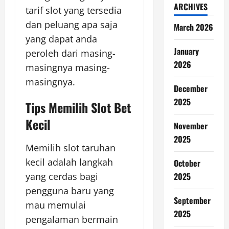
ARCHIVES
tarif slot yang tersedia
dan peluang apa saja
March 2026
yang dapat anda
January
peroleh dari masing-
2026
masingnya masing-
masingnya.
December
2025
Tips Memilih Slot Bet
Kecil
November
2025
Memilih slot taruhan
kecil adalah langkah
October
yang cerdas bagi
2025
pengguna baru yang
September
mau memulai
2025
pengalaman bermain