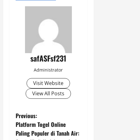
safASFsf231
Administrator
Visit Website
View All Posts
P
Previous:
Platform Togel Online
o
Paling Populer di Tanah Air: