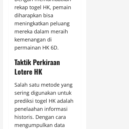
rekap togel HK, pemain
diharapkan bisa
meningkatkan peluang
mereka dalam meraih
kemenangan di
permainan HK 6D.
Taktik Perkiraan
Lotere HK
Salah satu metode yang
sering digunakan untuk
prediksi togel HK adalah
penelaahan informasi
historis. Dengan cara
mengumpulkan data