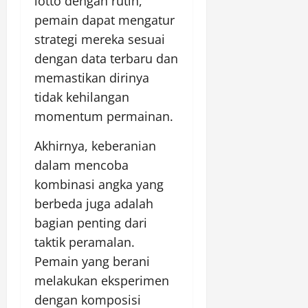
lotto dengan rutin,
pemain dapat mengatur
strategi mereka sesuai
dengan data terbaru dan
memastikan dirinya
tidak kehilangan
momentum permainan.
Akhirnya, keberanian
dalam mencoba
kombinasi angka yang
berbeda juga adalah
bagian penting dari
taktik peramalan.
Pemain yang berani
melakukan eksperimen
dengan komposisi