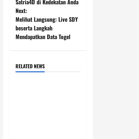
s
Satria4D di Kedekatan Anda
Next:
t
Melihat Langsung: Live SDY
n
beserta Langkah
Mendapatkan Data Togel
a
v
i
RELATED NEWS
GAME ONLINE
g
Menko Perekonomian
a
Airlangga Hartarto:
Target Pertumbuhan
t
Ekonomi Ekonomi
i
Nasional 5,2% di tahun
dua ribu dua puluh lima,
o