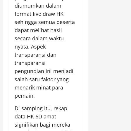
diumumkan dalam
format live draw HK
sehingga semua peserta
dapat melihat hasil
secara dalam waktu
nyata. Aspek
transparansi dan
transparansi
pengundian ini menjadi
salah satu faktor yang
menarik minat para
pemain.
Di samping itu, rekap
data HK 6D amat
signifikan bagi mereka