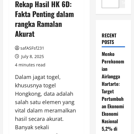
Rekap Hasil HK 6D:
Search
Fakta Penting dalam
rangka Ramalan
Akurat
RECENT
POSTS
safASFsf231
Menko
July 8, 2025
Perekonom
4 minutes read
ian
Airlangga
Dalam jagat togel,
Hartarto:
khususnya togel
Target
Hongkong, data adalah
Pertumbuh
salah satu elemen yang
an Ekonomi
vital dalam meramalkan
Ekonomi
hasil secara akurat.
Nasional
Banyak sekali
5,2% di