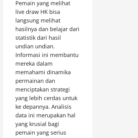
Pemain yang melihat
live draw HK bisa
langsung melihat
hasilnya dan belajar dari
statistik dari hasil
undian undian.
Informasi ini membantu
mereka dalam
memahami dinamika
permainan dan
menciptakan strategi
yang lebih cerdas untuk
ke depannya. Analisis
data ini merupakan hal
yang krusial bagi
pemain yang serius