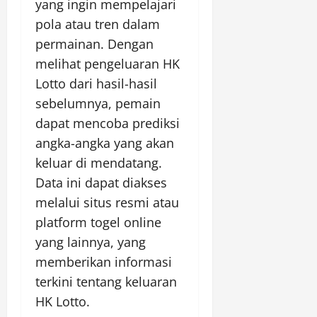
yang ingin mempelajari
pola atau tren dalam
permainan. Dengan
melihat pengeluaran HK
Lotto dari hasil-hasil
sebelumnya, pemain
dapat mencoba prediksi
angka-angka yang akan
keluar di mendatang.
Data ini dapat diakses
melalui situs resmi atau
platform togel online
yang lainnya, yang
memberikan informasi
terkini tentang keluaran
HK Lotto.