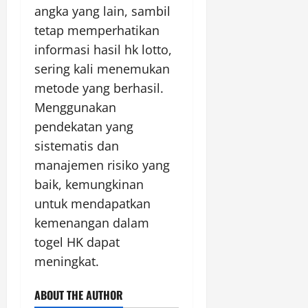
angka yang lain, sambil
tetap memperhatikan
informasi hasil hk lotto,
sering kali menemukan
metode yang berhasil.
Menggunakan
pendekatan yang
sistematis dan
manajemen risiko yang
baik, kemungkinan
untuk mendapatkan
kemenangan dalam
togel HK dapat
meningkat.
ABOUT THE AUTHOR