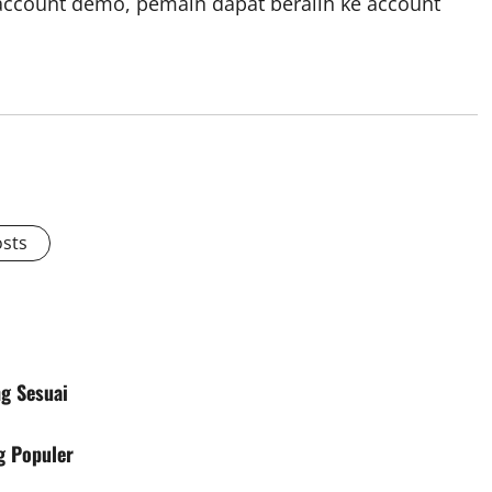
i account demo, pemain dapat beralih ke account
osts
ng Sesuai
g Populer