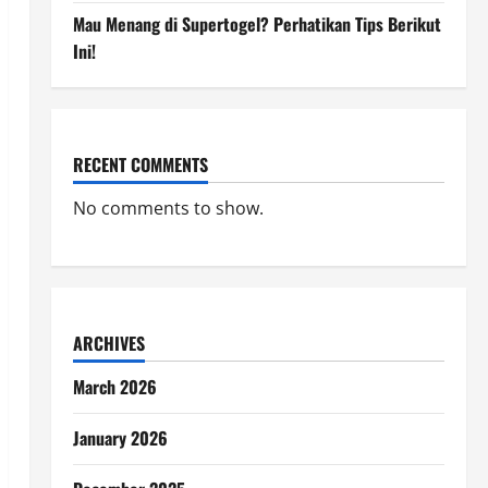
Mau Menang di Supertogel? Perhatikan Tips Berikut
Ini!
RECENT COMMENTS
No comments to show.
ARCHIVES
March 2026
January 2026