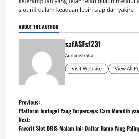
keterampilan yang telah telah dilatih melalu
slot riil dalam keadaan lebih siap dan yakin.
ABOUT THE AUTHOR
safASFsf231
Administrator
Visit Website
View All P
P
Previous:
Platform Iontogel Yang Terpercaya: Cara Memilih ya
o
Next:
s
Favorit Slot QRIS Malam Ini: Daftar Game Yang Palin