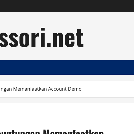
ssori.net
tungan Memanfaatkan Account Demo
Keuntungan Memanfaatkan