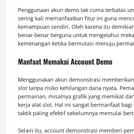
Penggunaan akun demo tak cuma terbatas un
sering kali memanfaatkan fitur ini guna me
kemampuan sendiri. Oleh karena itu demikian
benar-benar berguna untuk mengetahui mek
kemenangan ketika bermutasi menuju permai
Manfaat Memakai Account Demo
Menggunakan akun demonstrasi memberikan 
slot tanpa risiko kehilangan dana nyata. Pema
permainan, misalnya grafik yang memikat da
kerja alat slot. Hal ini sangat bermanfaat ba
taktik paling efektif sebelumnya memulai ber
Selain itu, account demonstrasi memberi pe