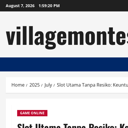
Skip
August 7, 2026
1:59:20 PM
to
content
villagemonte
Home
2025
July
Slot Utama Tanpa Resiko: Keun
GAME ONLINE
Slot Utama Tanpa Resiko: 