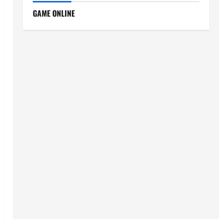
GAME ONLINE