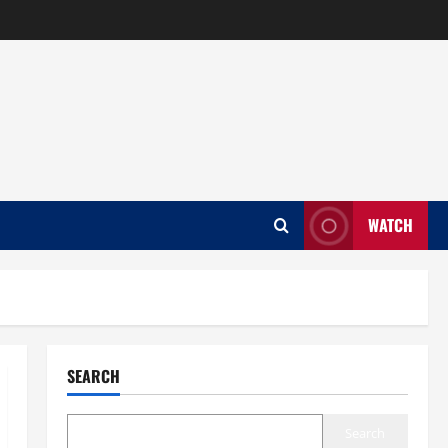
WATCH
SEARCH
Search