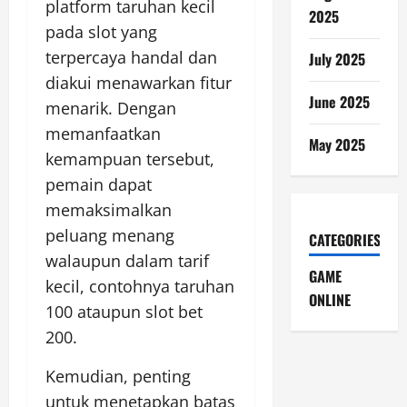
platform taruhan kecil
2025
pada slot yang
terpercaya handal dan
July 2025
diakui menawarkan fitur
June 2025
menarik. Dengan
memanfaatkan
May 2025
kemampuan tersebut,
pemain dapat
memaksimalkan
peluang menang
CATEGORIES
walaupun dalam tarif
GAME
kecil, contohnya taruhan
ONLINE
100 ataupun slot bet
200.
Kemudian, penting
untuk menetapkan batas