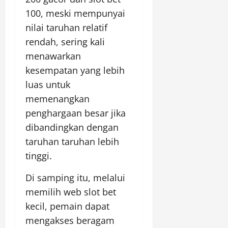
100, meski mempunyai
nilai taruhan relatif
rendah, sering kali
menawarkan
kesempatan yang lebih
luas untuk
memenangkan
penghargaan besar jika
dibandingkan dengan
taruhan taruhan lebih
tinggi.
Di samping itu, melalui
memilih web slot bet
kecil, pemain dapat
mengakses beragam