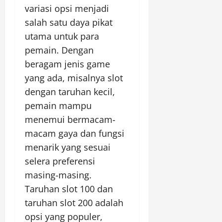
variasi opsi menjadi
salah satu daya pikat
utama untuk para
pemain. Dengan
beragam jenis game
yang ada, misalnya slot
dengan taruhan kecil,
pemain mampu
menemui bermacam-
macam gaya dan fungsi
menarik yang sesuai
selera preferensi
masing-masing.
Taruhan slot 100 dan
taruhan slot 200 adalah
opsi yang populer,