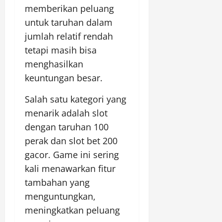
memberikan peluang
untuk taruhan dalam
jumlah relatif rendah
tetapi masih bisa
menghasilkan
keuntungan besar.
Salah satu kategori yang
menarik adalah slot
dengan taruhan 100
perak dan slot bet 200
gacor. Game ini sering
kali menawarkan fitur
tambahan yang
menguntungkan,
meningkatkan peluang