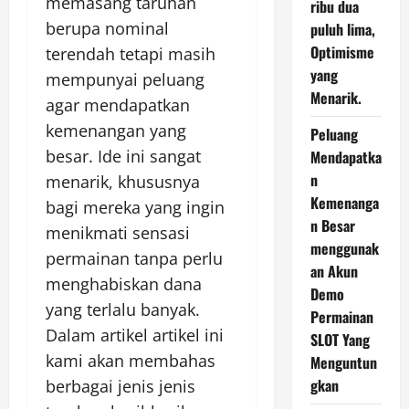
memasang taruhan
ribu dua
berupa nominal
puluh lima,
Optimisme
terendah tetapi masih
yang
mempunyai peluang
Menarik.
agar mendapatkan
kemenangan yang
Peluang
besar. Ide ini sangat
Mendapatka
n
menarik, khususnya
Kemenanga
bagi mereka yang ingin
n Besar
menikmati sensasi
menggunak
permainan tanpa perlu
an Akun
menghabiskan dana
Demo
yang terlalu banyak.
Permainan
Dalam artikel artikel ini
SLOT Yang
kami akan membahas
Menguntun
gkan
berbagai jenis jenis