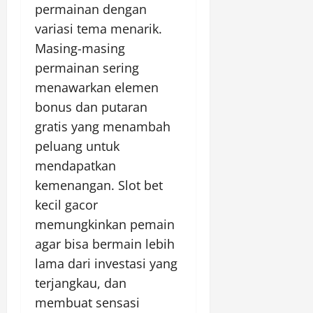
permainan dengan
variasi tema menarik.
Masing-masing
permainan sering
menawarkan elemen
bonus dan putaran
gratis yang menambah
peluang untuk
mendapatkan
kemenangan. Slot bet
kecil gacor
memungkinkan pemain
agar bisa bermain lebih
lama dari investasi yang
terjangkau, dan
membuat sensasi