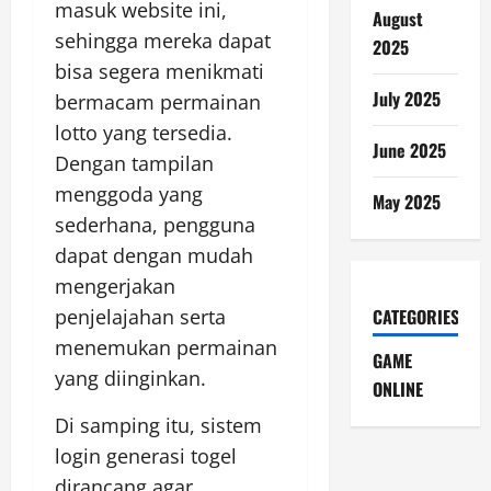
masuk website ini,
August
sehingga mereka dapat
2025
bisa segera menikmati
July 2025
bermacam permainan
lotto yang tersedia.
June 2025
Dengan tampilan
menggoda yang
May 2025
sederhana, pengguna
dapat dengan mudah
mengerjakan
penjelajahan serta
CATEGORIES
menemukan permainan
GAME
yang diinginkan.
ONLINE
Di samping itu, sistem
login generasi togel
dirancang agar