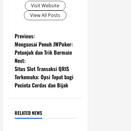
Visit Website
View All Posts
P
Previous:
Menguasai Penuh JWPoker:
o
Petunjuk dan Trik Bermain
s
Next:
Situs Slot Transaksi QRIS
t
Terkemuka: Opsi Tepat bagi
n
Pecinta Cerdas dan Bijak
a
v
RELATED NEWS
GAME ONLINE
i