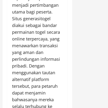
menjadi pertimbangan
utama bagi peserta.
Situs generasitogel
diakui sebagai bandar
permainan togel secara
online terpercaya, yang
menawarkan transaksi
yang aman dan
perlindungan informasi
pribadi. Dengan
menggunakan tautan
alternatif platform
tersebut, para petaruh
dapat menjamin
bahwasanya mereka
selalu terhubung ke