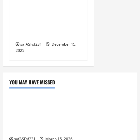
GAME ONLINE
Mengenal Togel Online:
Pahami Situs Toto dan
Keuntungannya
safASFsf231
December 15,
2025
YOU MAY HAVE MISSED
GAME ONLINE
Menko Perekonomian Airlangga Hartarto:
Target Pertumbuhan Ekonomi Ekonomi Nasional
5,2% di tahun dua ribu dua puluh lima,
Optimisme yang Menarik.
safASFsf231
March 15, 2026