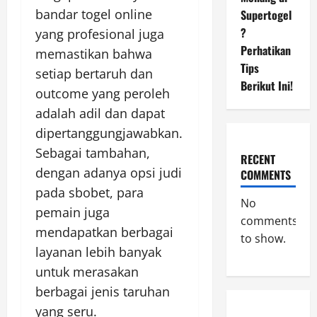
bandar togel online
Supertogel
?
yang profesional juga
Perhatikan
memastikan bahwa
Tips
setiap bertaruh dan
Berikut Ini!
outcome yang peroleh
adalah adil dan dapat
dipertanggungjawabkan.
Sebagai tambahan,
RECENT
dengan adanya opsi judi
COMMENTS
pada sbobet, para
No
pemain juga
comments
mendapatkan berbagai
to show.
layanan lebih banyak
untuk merasakan
berbagai jenis taruhan
yang seru.