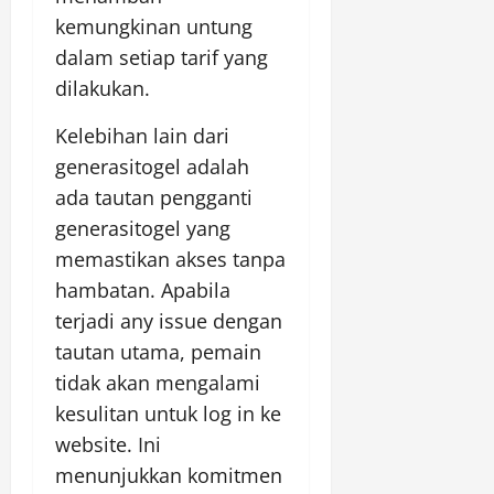
kemungkinan untung
dalam setiap tarif yang
dilakukan.
Kelebihan lain dari
generasitogel adalah
ada tautan pengganti
generasitogel yang
memastikan akses tanpa
hambatan. Apabila
terjadi any issue dengan
tautan utama, pemain
tidak akan mengalami
kesulitan untuk log in ke
website. Ini
menunjukkan komitmen