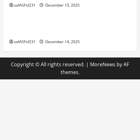
safASFsf231
December 15, 2025
GAME ONLINE
Bergelar Penguasa Permainan Togel: Cara
Ampuh di Togel 4D
safASFsf231
December 14, 2025
Copyright © All rights reserved.
|
MoreNews
by AF
themes.