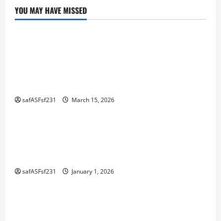
YOU MAY HAVE MISSED
GAME ONLINE
Menko Perekonomian Airlangga Hartarto:
Target Pertumbuhan Ekonomi Ekonomi Nasional
5,2% di tahun dua ribu dua puluh lima,
Optimisme yang Menarik.
safASFsf231
March 15, 2026
GAME ONLINE
Peluang Mendapatkan Kemenangan Besar
menggunakan Akun Demo Permainan SLOT Yang
Menguntungkan
safASFsf231
January 1, 2026
GAME ONLINE
Mengenal Togel Online: Pahami Situs Toto dan
Keuntungannya