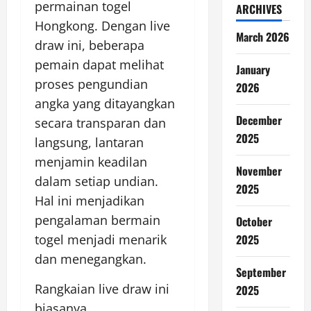
permainan togel
ARCHIVES
Hongkong. Dengan live
March 2026
draw ini, beberapa
pemain dapat melihat
January
proses pengundian
2026
angka yang ditayangkan
December
secara transparan dan
2025
langsung, lantaran
menjamin keadilan
November
dalam setiap undian.
2025
Hal ini menjadikan
pengalaman bermain
October
togel menjadi menarik
2025
dan menegangkan.
September
Rangkaian live draw ini
2025
biasanya