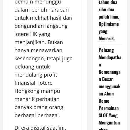
pemain menunggu
tahun dua
ribu dua
dalam penuh harapan
puluh lima,
untuk melihat hasil dari
Optimisme
pengundian langsung
yang
lotere HK yang
Menarik.
menjanjikan. Bukan
Peluang
hanya menawarkan
Mendapatka
kesenangan, tetapi juga
n
peluang untuk
Kemenanga
mendulang profit
n Besar
finansial, lotere
menggunak
Hongkong mampu
an Akun
menarik perhatian
Demo
banyak orang orang
Permainan
berbagai berbagai.
SLOT Yang
Menguntun
Di era digital saat ini,
gkan