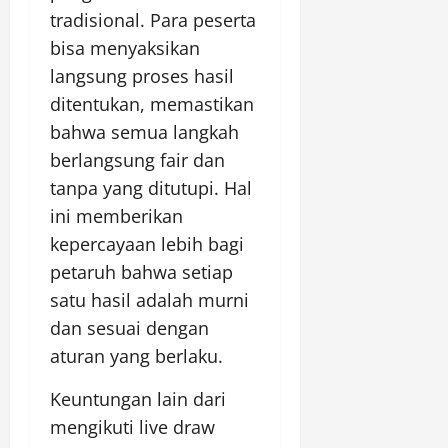
tradisional. Para peserta
bisa menyaksikan
langsung proses hasil
ditentukan, memastikan
bahwa semua langkah
berlangsung fair dan
tanpa yang ditutupi. Hal
ini memberikan
kepercayaan lebih bagi
petaruh bahwa setiap
satu hasil adalah murni
dan sesuai dengan
aturan yang berlaku.
Keuntungan lain dari
mengikuti live draw