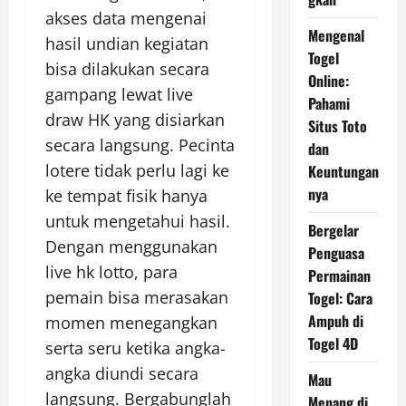
akses data mengenai
Mengenal
hasil undian kegiatan
Togel
bisa dilakukan secara
Online:
gampang lewat live
Pahami
draw HK yang disiarkan
Situs Toto
secara langsung. Pecinta
dan
lotere tidak perlu lagi ke
Keuntungan
nya
ke tempat fisik hanya
untuk mengetahui hasil.
Bergelar
Dengan menggunakan
Penguasa
live hk lotto, para
Permainan
pemain bisa merasakan
Togel: Cara
Ampuh di
momen menegangkan
Togel 4D
serta seru ketika angka-
angka diundi secara
Mau
langsung. Bergabunglah
Menang di