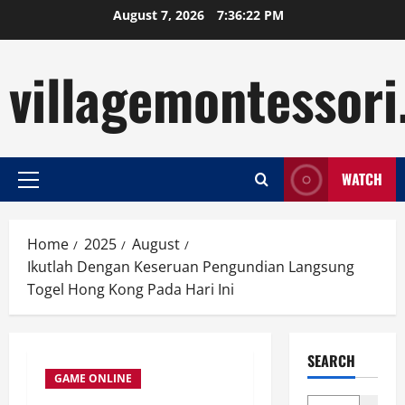
Skip
August 7, 2026
7:36:23 PM
to
content
villagemontessori
WATCH
Primary
Menu
Home
2025
August
Ikutlah Dengan Keseruan Pengundian Langsung
Togel Hong Kong Pada Hari Ini
SEARCH
GAME ONLINE