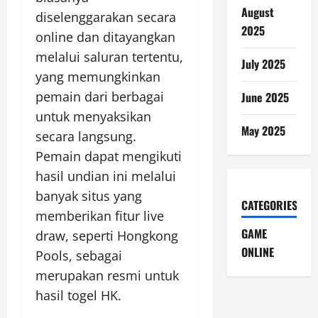
August
diselenggarakan secara
2025
online dan ditayangkan
melalui saluran tertentu,
July 2025
yang memungkinkan
pemain dari berbagai
June 2025
untuk menyaksikan
May 2025
secara langsung.
Pemain dapat mengikuti
hasil undian ini melalui
banyak situs yang
CATEGORIES
memberikan fitur live
GAME
draw, seperti Hongkong
ONLINE
Pools, sebagai
merupakan resmi untuk
hasil togel HK.