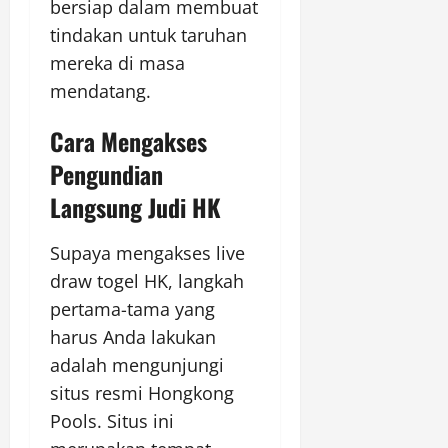
bersiap dalam membuat
tindakan untuk taruhan
mereka di masa
mendatang.
Cara Mengakses
Pengundian
Langsung Judi HK
Supaya mengakses live
draw togel HK, langkah
pertama-tama yang
harus Anda lakukan
adalah mengunjungi
situs resmi Hongkong
Pools. Situs ini