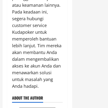
atau keamanan lainnya.
Pada keadaan ini,
segera hubungi
customer service
Kudapoker untuk
memperoleh bantuan
lebih lanjut. Tim mereka
akan membantu Anda
dalam mengembalikan
akses ke akun Anda dan
menawarkan solusi
untuk masalah yang
Anda hadapi.
ABOUT THE AUTHOR