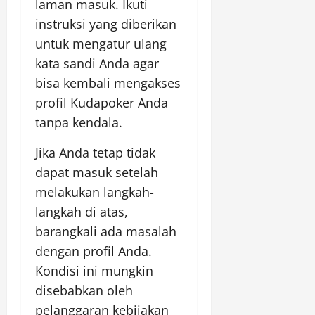
laman masuk. Ikuti
instruksi yang diberikan
untuk mengatur ulang
kata sandi Anda agar
bisa kembali mengakses
profil Kudapoker Anda
tanpa kendala.
Jika Anda tetap tidak
dapat masuk setelah
melakukan langkah-
langkah di atas,
barangkali ada masalah
dengan profil Anda.
Kondisi ini mungkin
disebabkan oleh
pelanggaran kebijakan