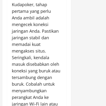
Kudapoker, tahap
pertama yang perlu
Anda ambil adalah
mengecek koneksi
jaringan Anda. Pastikan
jaringan stabil dan
memadai kuat
mengakses situs.
Seringkali, kendala
masuk disebabkan oleh
koneksi yang buruk atau
tersambung dengan
buruk. Cobalah untuk
menyambungkan
perangkat Anda ke
jaringan Wi-Fi lain atau