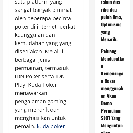
satu platform yang
tahun dua
ribu dua
sangat banyak diminati
puluh lima,
oleh beberapa pecinta
Optimisme
poker di internet, berkat
yang
keunggulan dan
Menarik.
kemudahan yang yang
Peluang
disediakan. Melalui
Mendapatka
berbagai jenis
n
permainan, termasuk
Kemenanga
IDN Poker serta IDN
n Besar
Play, Kuda Poker
menggunak
menawarkan
an Akun
pengalaman gaming
Demo
yang menarik dan
Permainan
menghasilkan untuk
SLOT Yang
Menguntun
pemain.
kuda poker
gkan