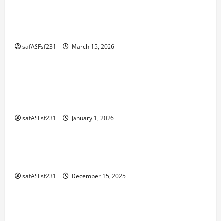
Target Pertumbuhan Ekonomi Ekonomi Nasional
5,2% di tahun dua ribu dua puluh lima,
Optimisme yang Menarik.
safASFsf231
March 15, 2026
GAME ONLINE
Peluang Mendapatkan Kemenangan Besar
menggunakan Akun Demo Permainan SLOT Yang
Menguntungkan
safASFsf231
January 1, 2026
GAME ONLINE
Mengenal Togel Online: Pahami Situs Toto dan
Keuntungannya
safASFsf231
December 15, 2025
GAME ONLINE
Bergelar Penguasa Permainan Togel: Cara
Ampuh di Togel 4D