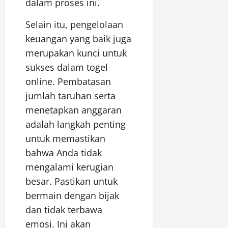
dalam proses ini.
Selain itu, pengelolaan
keuangan yang baik juga
merupakan kunci untuk
sukses dalam togel
online. Pembatasan
jumlah taruhan serta
menetapkan anggaran
adalah langkah penting
untuk memastikan
bahwa Anda tidak
mengalami kerugian
besar. Pastikan untuk
bermain dengan bijak
dan tidak terbawa
emosi. Ini akan