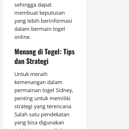
sehingga dapat
membuat keputusan
yang lebih berinformasi
dalam bermain togel
online.
Menang di Togel: Tips
dan Strategi
Untuk meraih
kemenangan dalam
permainan togel Sidney,
penting untuk memiliki
strategi yang terencana.
Salah satu pendekatan
yang bisa digunakan