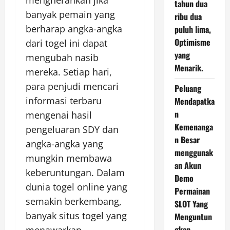
mengherankan jika
tahun dua
banyak pemain yang
ribu dua
berharap angka-angka
puluh lima,
Optimisme
dari togel ini dapat
yang
mengubah nasib
Menarik.
mereka. Setiap hari,
para penjudi mencari
Peluang
informasi terbaru
Mendapatka
n
mengenai hasil
Kemenanga
pengeluaran SDY dan
n Besar
angka-angka yang
menggunak
mungkin membawa
an Akun
keberuntungan. Dalam
Demo
dunia togel online yang
Permainan
semakin berkembang,
SLOT Yang
banyak situs togel yang
Menguntun
gkan