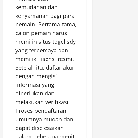
kemudahan dan
kenyamanan bagi para
pemain. Pertama-tama,
calon pemain harus
memilih situs togel sdy
yang terpercaya dan
memiliki lisensi resmi.
Setelah itu, daftar akun
dengan mengisi
informasi yang
diperlukan dan
melakukan verifikasi.
Proses pendaftaran
umumnya mudah dan
dapat diselesaikan
dalam beberapa menit.