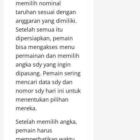
memilih nominal
taruhan sesuai dengan
anggaran yang dimiliki.
Setelah semua itu
dipersiapkan, pemain
bisa mengakses menu
permainan dan memilih
angka sdy yang ingin
dipasang. Pemain sering
mencari data sdy dan
nomor sdy hari ini untuk
menentukan pilihan
mereka.
Setelah memilih angka,
pemain harus
memperhatikan waktu