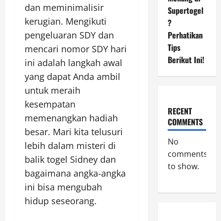
dan meminimalisir
Supertogel
kerugian. Mengikuti
?
pengeluaran SDY dan
Perhatikan
Tips
mencari nomor SDY hari
Berikut Ini!
ini adalah langkah awal
yang dapat Anda ambil
untuk meraih
kesempatan
RECENT
memenangkan hadiah
COMMENTS
besar. Mari kita telusuri
No
lebih dalam misteri di
comments
balik togel Sidney dan
to show.
bagaimana angka-angka
ini bisa mengubah
hidup seseorang.