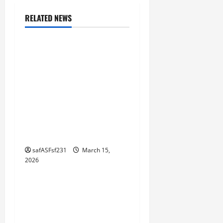
i
RELATED NEWS
g
GAME ONLINE
a
Menko Perekonomian
Airlangga Hartarto:
t
Target Pertumbuhan
i
Ekonomi Ekonomi
Nasional 5,2% di tahun
o
dua ribu dua puluh lima,
n
Optimisme yang Menarik.
safASFsf231
March 15,
2026
GAME ONLINE
Peluang Mendapatkan
Kemenangan Besar
menggunakan Akun Demo