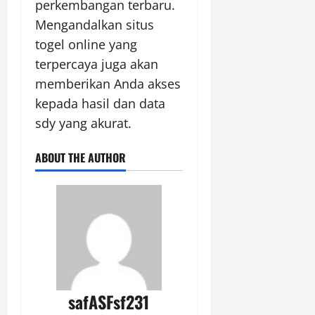
perkembangan terbaru.
Mengandalkan situs
togel online yang
terpercaya juga akan
memberikan Anda akses
kepada hasil dan data
sdy yang akurat.
ABOUT THE AUTHOR
safASFsf231