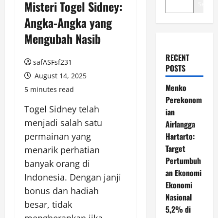
Misteri Togel Sidney:
Search
Angka-Angka yang
Mengubah Nasib
RECENT
safASFsf231
POSTS
August 14, 2025
Menko
5 minutes read
Perekonom
Togel Sidney telah
ian
menjadi salah satu
Airlangga
permainan yang
Hartarto:
Target
menarik perhatian
Pertumbuh
banyak orang di
an Ekonomi
Indonesia. Dengan janji
Ekonomi
bonus dan hadiah
Nasional
besar, tidak
5,2% di