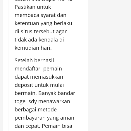
Pastikan untuk
membaca syarat dan
ketentuan yang berlaku
di situs tersebut agar
tidak ada kendala di
kemudian hari.
Setelah berhasil
mendaftar, pemain
dapat memasukkan
deposit untuk mulai
bermain. Banyak bandar
togel sdy menawarkan
berbagai metode
pembayaran yang aman
dan cepat. Pemain bisa