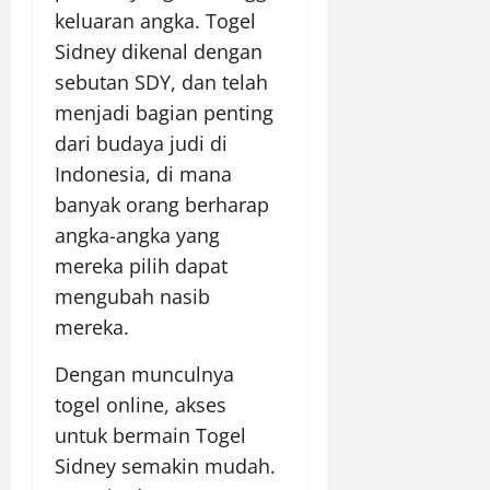
keluaran angka. Togel
Sidney dikenal dengan
sebutan SDY, dan telah
menjadi bagian penting
dari budaya judi di
Indonesia, di mana
banyak orang berharap
angka-angka yang
mereka pilih dapat
mengubah nasib
mereka.
Dengan munculnya
togel online, akses
untuk bermain Togel
Sidney semakin mudah.