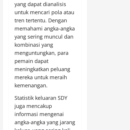
yang dapat dianalisis
untuk mencari pola atau
tren tertentu. Dengan
memahami angka-angka
yang sering muncul dan
kombinasi yang
menguntungkan, para
pemain dapat
meningkatkan peluang
mereka untuk meraih
kemenangan.
Statistik keluaran SDY
juga mencakup
informasi mengenai
angka-angka yang jarang