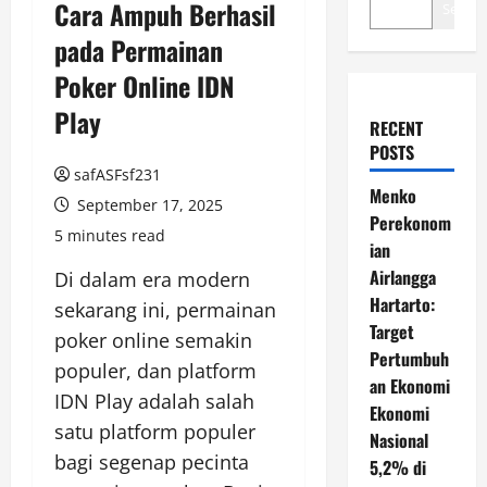
Cara Ampuh Berhasil
Search
pada Permainan
Poker Online IDN
Play
RECENT
POSTS
safASFsf231
Menko
September 17, 2025
Perekonom
5 minutes read
ian
Airlangga
Di dalam era modern
Hartarto:
sekarang ini, permainan
Target
poker online semakin
Pertumbuh
populer, dan platform
an Ekonomi
IDN Play adalah salah
Ekonomi
satu platform populer
Nasional
bagi segenap pecinta
5,2% di