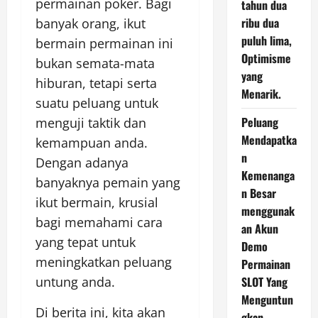
permainan poker. Bagi
tahun dua
ribu dua
banyak orang, ikut
puluh lima,
bermain permainan ini
Optimisme
bukan semata-mata
yang
hiburan, tetapi serta
Menarik.
suatu peluang untuk
Peluang
menguji taktik dan
Mendapatka
kemampuan anda.
n
Dengan adanya
Kemenanga
banyaknya pemain yang
n Besar
ikut bermain, krusial
menggunak
bagi memahami cara
an Akun
yang tepat untuk
Demo
meningkatkan peluang
Permainan
untung anda.
SLOT Yang
Menguntun
Di berita ini, kita akan
gkan