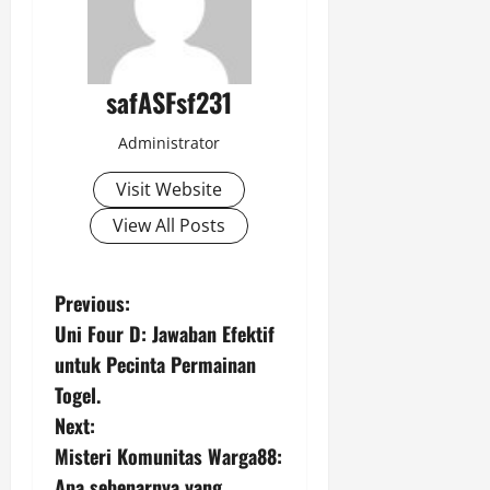
safASFsf231
Administrator
Visit Website
View All Posts
P
Previous:
Uni Four D: Jawaban Efektif
o
untuk Pecinta Permainan
s
Togel.
Next:
t
Misteri Komunitas Warga88:
Apa sebenarnya yang