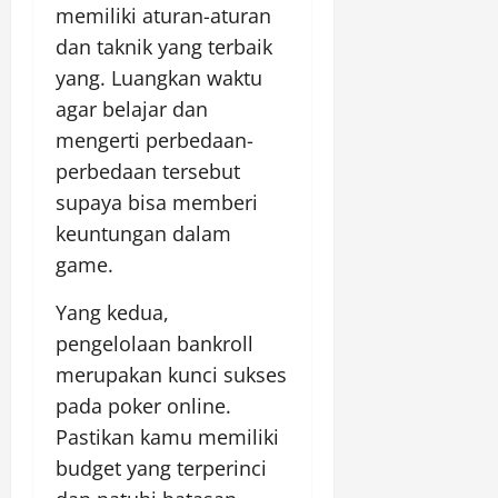
memiliki aturan-aturan
dan taknik yang terbaik
yang. Luangkan waktu
agar belajar dan
mengerti perbedaan-
perbedaan tersebut
supaya bisa memberi
keuntungan dalam
game.
Yang kedua,
pengelolaan bankroll
merupakan kunci sukses
pada poker online.
Pastikan kamu memiliki
budget yang terperinci