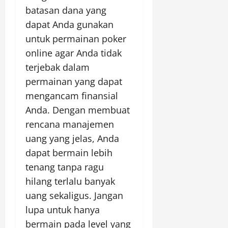
batasan dana yang
dapat Anda gunakan
untuk permainan poker
online agar Anda tidak
terjebak dalam
permainan yang dapat
mengancam finansial
Anda. Dengan membuat
rencana manajemen
uang yang jelas, Anda
dapat bermain lebih
tenang tanpa ragu
hilang terlalu banyak
uang sekaligus. Jangan
lupa untuk hanya
bermain pada level yang