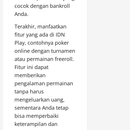
cocok dengan bankroll
Anda.
Terakhir, manfaatkan
fitur yang ada di IDN
Play, contohnya poker
online dengan turnamen
atau permainan freeroll.
Fitur ini dapat
memberikan
pengalaman permainan
tanpa harus
mengeluarkan uang,
sementara Anda tetap
bisa memperbaiki
keterampilan dan