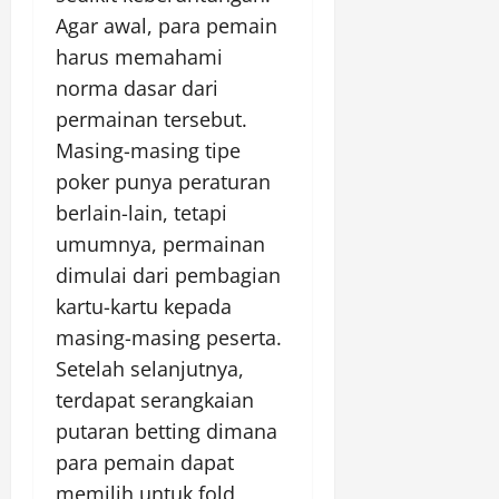
Agar awal, para pemain
harus memahami
norma dasar dari
permainan tersebut.
Masing-masing tipe
poker punya peraturan
berlain-lain, tetapi
umumnya, permainan
dimulai dari pembagian
kartu-kartu kepada
masing-masing peserta.
Setelah selanjutnya,
terdapat serangkaian
putaran betting dimana
para pemain dapat
memilih untuk fold,