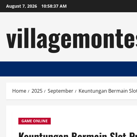
Skip
August 7, 2026
10:58:38 AM
to
content
villagemonte
Home
2025
September
Keuntungan Bermain Slot
GAME ONLINE
Keuntungan Bermain Slot Pu