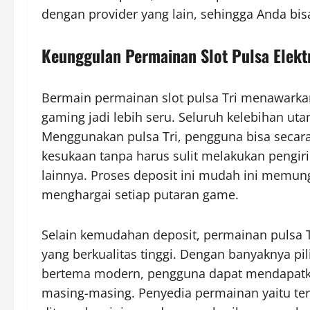
dengan provider yang lain, sehingga Anda b
Keunggulan Permainan Slot Pulsa Elektr
Bermain permainan slot pulsa Tri menawar
gaming jadi lebih seru. Seluruh kelebihan 
Menggunakan pulsa Tri, pengguna bisa seca
kesukaan tanpa harus sulit melakukan peng
lainnya. Proses deposit ini mudah ini memu
menghargai setiap putaran game.
Selain kemudahan deposit, permainan pulsa 
yang berkualitas tinggi. Dengan banyaknya pili
bertema modern, pengguna dapat mendapatka
masing-masing. Penyedia permainan yaitu te