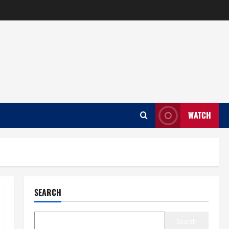
WATCH
SEARCH
Search