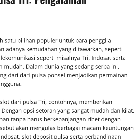
h satu pilihan populer untuk para penggila
an adanya kemudahan yang ditawarkan, seperti
ekomunikasi seperti misalnya Tri, Indosat serta
an mudah. Dalam dunia yang sedang serba ini,
ung dari dari pulsa ponsel menjadikan permainan
engguna.
lot dari pulsa Tri, contohnya, memberikan
Dengan opsi setoran yang sangat mudah dan kilat,
nan tanpa harus berkepanjangan ribet dengan
ersebut akan mengulas berbagai macam keuntungan
Indosat, slot deposit pulsa serta perbandingan