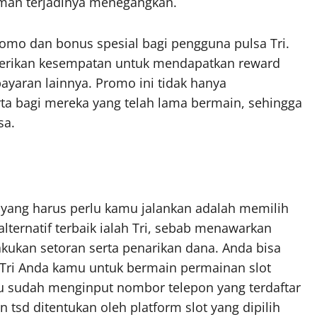
aman terjadinya menegangkan.
romo dan bonus spesial bagi pengguna pulsa Tri.
berikan kesempatan untuk mendapatkan reward
ayaran lainnya. Promo ini tidak hanya
ta bagi mereka yang telah lama bermain, sehingga
sa.
 yang harus perlu kamu jalankan adalah memilih
alternatif terbaik ialah Tri, sebab menawarkan
kan setoran serta penarikan dana. Anda bisa
 Tri Anda kamu untuk bermain permainan slot
u sudah menginput nombor telepon yang terdaftar
 tsd ditentukan oleh platform slot yang dipilih