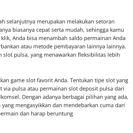
kah selanjutnya merupakan melakukan setoran
asanya biasanya cepat serta mudah, sehingga kamu
t klik, Anda bisa menambah saldo permainan Anda
bankan atau metode pembayaran lainnya lainnya.
lot pulsa, yang menawarkan fleksibilitas lebih
kan game slot favorit Anda. Tentukan tipe slot yang
 via pulsa atau permainan slot deposit pulsa dari
elkomsel. Dengan adanya berbagai pilihan yang ada,
 yang mengasyikkan dan mendebarkan cuma dari
bermain dan harap beruntung