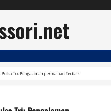
ssori.net
 Pulsa Tri: Pengalaman permainan Terbaik
lsa Tri: Pengalaman