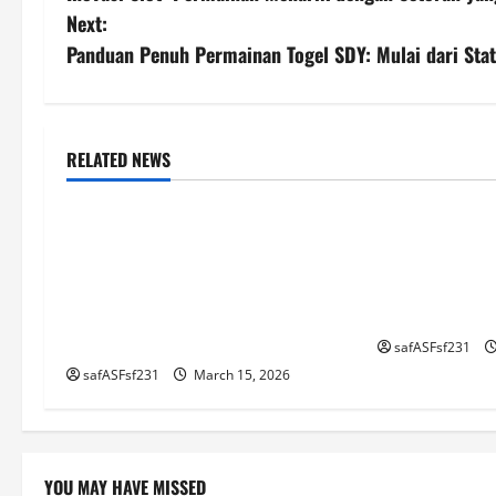
o
Next:
s
Panduan Penuh Permainan Togel SDY: Mulai dari Stat
t
n
RELATED NEWS
GAME ONLINE
GAME ONLIN
a
Menko Perekonomian Airlangga
Peluang Mend
v
Hartarto: Target Pertumbuhan
Besar menggu
i
Ekonomi Ekonomi Nasional 5,2%
Permainan SL
di tahun dua ribu dua puluh lima,
Menguntungka
g
Optimisme yang Menarik.
safASFsf231
a
safASFsf231
March 15, 2026
t
i
YOU MAY HAVE MISSED