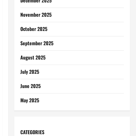
December 2025
November 2025
October 2025
September 2025
August 2025
July 2025
June 2025
May 2025
CATEGORIES