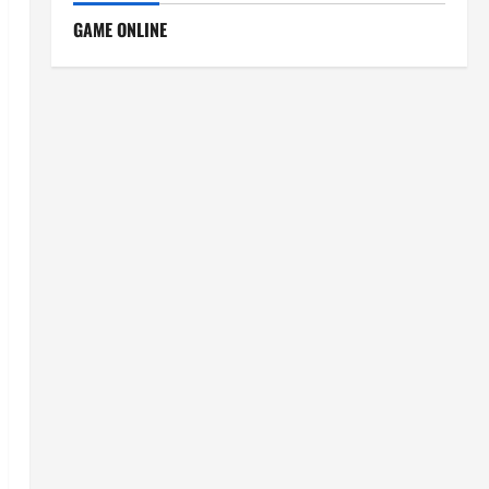
GAME ONLINE