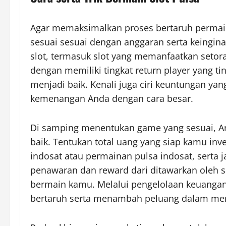
Agar memaksimalkan proses bertaruh permai
sesuai sesuai dengan anggaran serta keingin
slot, termasuk slot yang memanfaatkan setora
dengan memiliki tingkat return player yang t
menjadi baik. Kenali juga ciri keuntungan ya
kemenangan Anda dengan cara besar.
Di samping menentukan game yang sesuai, And
baik. Tentukan total uang yang siap kamu in
indosat atau permainan pulsa indosat, serta 
penawaran dan reward dari ditawarkan oleh 
bermain kamu. Melalui pengelolaan keuanga
bertaruh serta menambah peluang dalam me