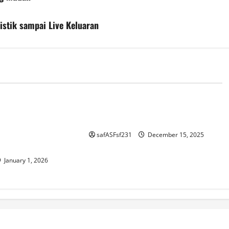
istik sampai Live Keluaran
E
GAME ONLINE
apatkan Kemenangan
Mengenal Togel Online: Pahami
nakan Akun Demo
Situs Toto dan Keuntungannya
OT Yang
safASFsf231
December 15, 2025
n
January 1, 2026