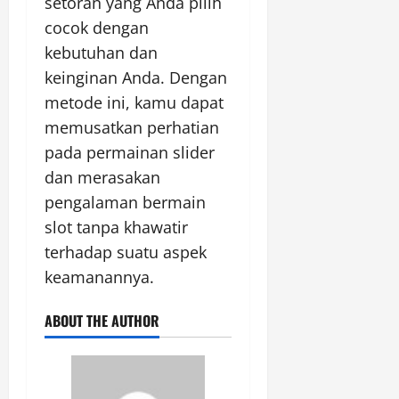
setoran yang Anda pilih
cocok dengan
kebutuhan dan
keinginan Anda. Dengan
metode ini, kamu dapat
memusatkan perhatian
pada permainan slider
dan merasakan
pengalaman bermain
slot tanpa khawatir
terhadap suatu aspek
keamanannya.
ABOUT THE AUTHOR