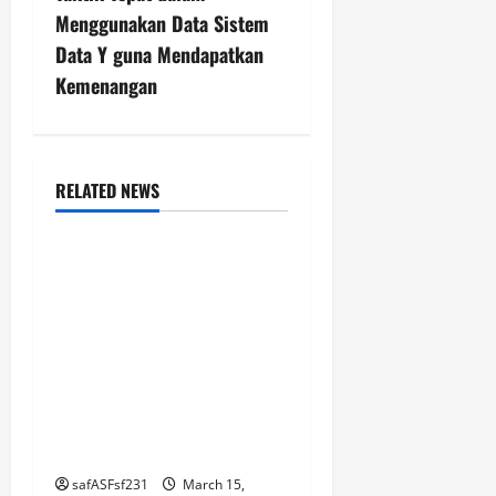
n
Menggunakan Data Sistem
Data Y guna Mendapatkan
a
Kemenangan
v
i
RELATED NEWS
g
GAME ONLINE
a
Menko Perekonomian
Airlangga Hartarto:
t
Target Pertumbuhan
i
Ekonomi Ekonomi
Nasional 5,2% di tahun
o
dua ribu dua puluh lima,
n
Optimisme yang Menarik.
safASFsf231
March 15,