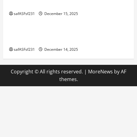
Keuntungannya
safASFsf231
December 15, 2025
GAME ONLINE
Bergelar Penguasa Permainan Togel: Cara
Ampuh di Togel 4D
safASFsf231
December 14, 2025
Copyright © All rights reserved.
|
MoreNews
by AF
themes.