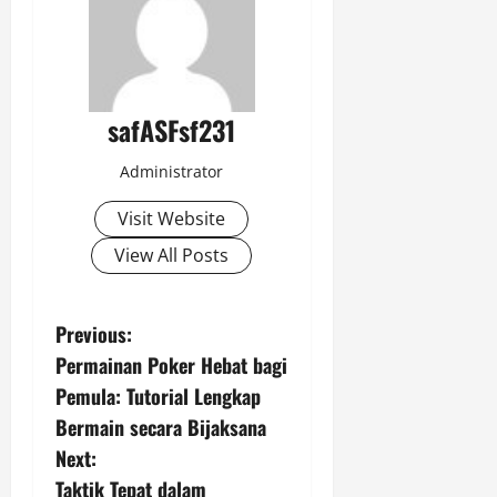
safASFsf231
Administrator
Visit Website
View All Posts
P
Previous:
Permainan Poker Hebat bagi
o
Pemula: Tutorial Lengkap
s
Bermain secara Bijaksana
Next:
t
Taktik Tepat dalam