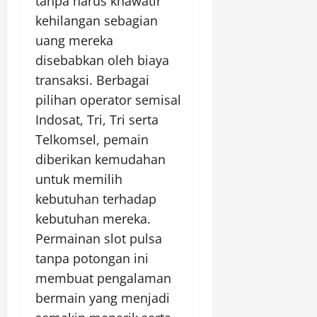
tanpa harus khawatir
kehilangan sebagian
uang mereka
disebabkan oleh biaya
transaksi. Berbagai
pilihan operator semisal
Indosat, Tri, Tri serta
Telkomsel, pemain
diberikan kemudahan
untuk memilih
kebutuhan terhadap
kebutuhan mereka.
Permainan slot pulsa
tanpa potongan ini
membuat pengalaman
bermain yang menjadi