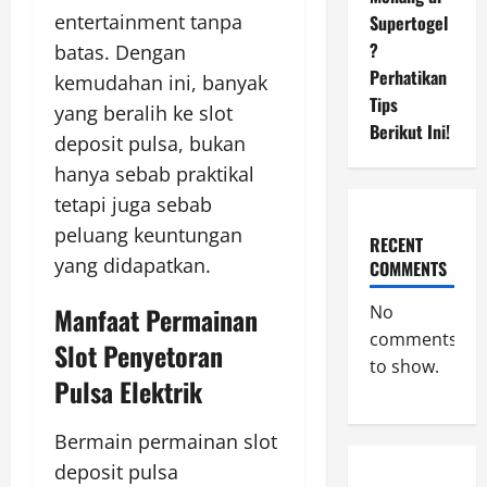
entertainment tanpa
Supertogel
?
batas. Dengan
Perhatikan
kemudahan ini, banyak
Tips
yang beralih ke slot
Berikut Ini!
deposit pulsa, bukan
hanya sebab praktikal
tetapi juga sebab
peluang keuntungan
RECENT
yang didapatkan.
COMMENTS
Manfaat Permainan
No
comments
Slot Penyetoran
to show.
Pulsa Elektrik
Bermain permainan slot
deposit pulsa