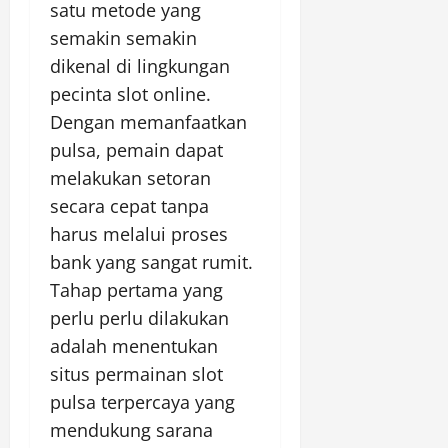
satu metode yang
semakin semakin
dikenal di lingkungan
pecinta slot online.
Dengan memanfaatkan
pulsa, pemain dapat
melakukan setoran
secara cepat tanpa
harus melalui proses
bank yang sangat rumit.
Tahap pertama yang
perlu perlu dilakukan
adalah menentukan
situs permainan slot
pulsa terpercaya yang
mendukung sarana