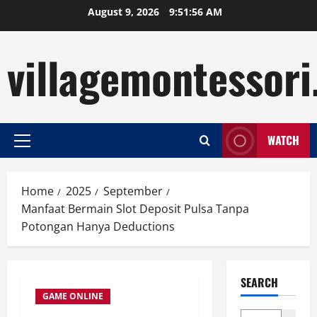
Skip
August 9, 2026
9:51:56 AM
to
content
villagemontessori
WATCH
Primary
Menu
Home
2025
September
Manfaat Bermain Slot Deposit Pulsa Tanpa
Potongan Hanya Deductions
SEARCH
GAME ONLINE