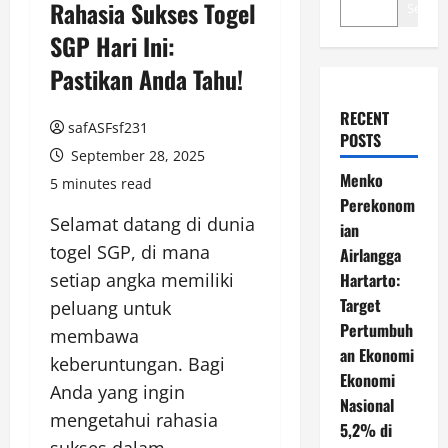
Rahasia Sukses Togel
Search
SGP Hari Ini:
Pastikan Anda Tahu!
RECENT
safASFsf231
POSTS
September 28, 2025
Menko
5 minutes read
Perekonom
Selamat datang di dunia
ian
togel SGP, di mana
Airlangga
setiap angka memiliki
Hartarto:
Target
peluang untuk
Pertumbuh
membawa
an Ekonomi
keberuntungan. Bagi
Ekonomi
Anda yang ingin
Nasional
mengetahui rahasia
5,2% di