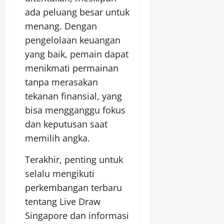
ada peluang besar untuk
menang. Dengan
pengelolaan keuangan
yang baik, pemain dapat
menikmati permainan
tanpa merasakan
tekanan finansial, yang
bisa mengganggu fokus
dan keputusan saat
memilih angka.
Terakhir, penting untuk
selalu mengikuti
perkembangan terbaru
tentang Live Draw
Singapore dan informasi