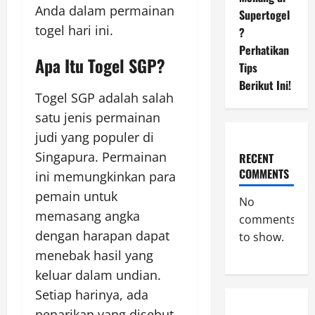
Anda dalam permainan
Supertogel
togel hari ini.
?
Perhatikan
Apa Itu Togel SGP?
Tips
Berikut Ini!
Togel SGP adalah salah
satu jenis permainan
judi yang populer di
Singapura. Permainan
RECENT
COMMENTS
ini memungkinkan para
pemain untuk
No
memasang angka
comments
dengan harapan dapat
to show.
menebak hasil yang
keluar dalam undian.
Setiap harinya, ada
penarikan yang disebut