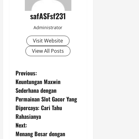
safASFsf231
Administrator
Visit Website
View All Posts
P
Previous:
Keuntungan Maxwin
o
Sederhana dengan
s
Permainan Slot Gacor Yang
Dipercaya: Cari Tahu
t
Rahasianya
n
Next:
Menang Besar dengan