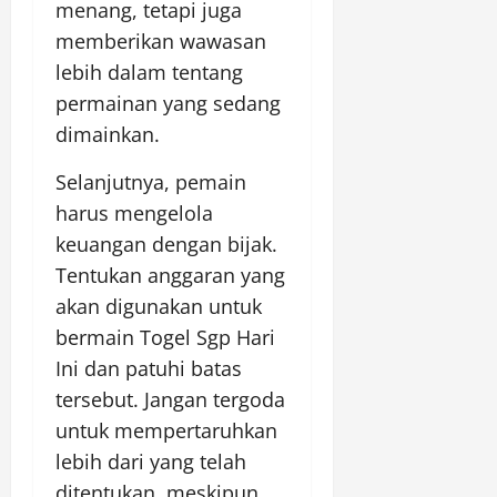
menang, tetapi juga
memberikan wawasan
lebih dalam tentang
permainan yang sedang
dimainkan.
Selanjutnya, pemain
harus mengelola
keuangan dengan bijak.
Tentukan anggaran yang
akan digunakan untuk
bermain Togel Sgp Hari
Ini dan patuhi batas
tersebut. Jangan tergoda
untuk mempertaruhkan
lebih dari yang telah
ditentukan, meskipun