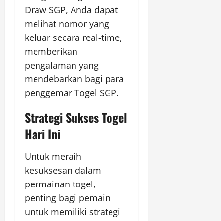
Draw SGP, Anda dapat
melihat nomor yang
keluar secara real-time,
memberikan
pengalaman yang
mendebarkan bagi para
penggemar Togel SGP.
Strategi Sukses Togel
Hari Ini
Untuk meraih
kesuksesan dalam
permainan togel,
penting bagi pemain
untuk memiliki strategi