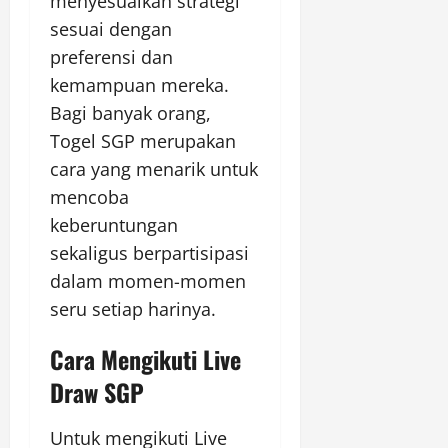
menyesuaikan strategi
sesuai dengan
preferensi dan
kemampuan mereka.
Bagi banyak orang,
Togel SGP merupakan
cara yang menarik untuk
mencoba
keberuntungan
sekaligus berpartisipasi
dalam momen-momen
seru setiap harinya.
Cara Mengikuti Live
Draw SGP
Untuk mengikuti Live