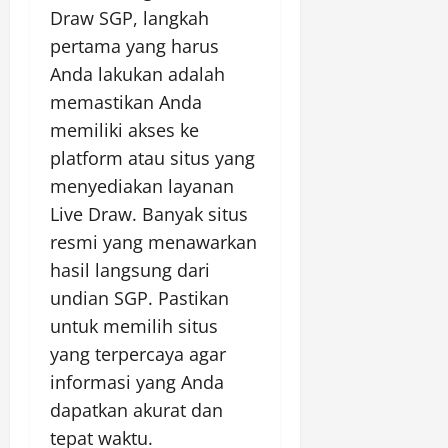
Draw SGP, langkah
pertama yang harus
Anda lakukan adalah
memastikan Anda
memiliki akses ke
platform atau situs yang
menyediakan layanan
Live Draw. Banyak situs
resmi yang menawarkan
hasil langsung dari
undian SGP. Pastikan
untuk memilih situs
yang terpercaya agar
informasi yang Anda
dapatkan akurat dan
tepat waktu.