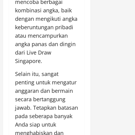
mencoba berbagai
kombinasi angka, baik
dengan mengikuti angka
keberuntungan pribadi
atau mencampurkan
angka panas dan dingin
dari Live Draw
Singapore.
Selain itu, sangat
penting untuk mengatur
anggaran dan bermain
secara bertanggung
jawab. Tetapkan batasan
pada seberapa banyak
Anda siap untuk
menghabiskan dan