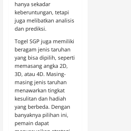
hanya sekadar
keberuntungan, tetapi
juga melibatkan analisis
dan prediksi.
Togel SGP juga memiliki
beragam jenis taruhan
yang bisa dipilih, seperti
memasang angka 2D,
3D, atau 4D. Masing-
masing jenis taruhan
menawarkan tingkat
kesulitan dan hadiah
yang berbeda. Dengan
banyaknya pilihan ini,
pemain dapat