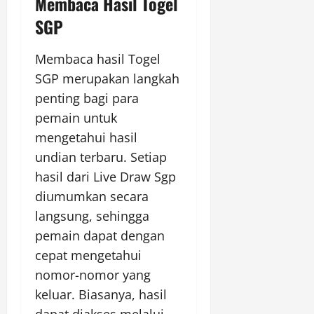
Membaca Hasil Togel
SGP
Membaca hasil Togel
SGP merupakan langkah
penting bagi para
pemain untuk
mengetahui hasil
undian terbaru. Setiap
hasil dari Live Draw Sgp
diumumkan secara
langsung, sehingga
pemain dapat dengan
cepat mengetahui
nomor-nomor yang
keluar. Biasanya, hasil