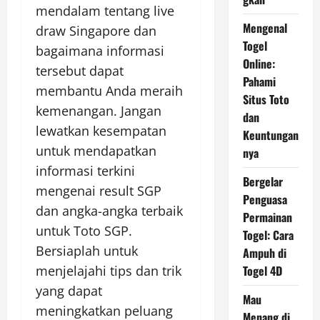
mendalam tentang live
Mengenal
draw Singapore dan
Togel
bagaimana informasi
Online:
tersebut dapat
Pahami
membantu Anda meraih
Situs Toto
kemenangan. Jangan
dan
lewatkan kesempatan
Keuntungan
untuk mendapatkan
nya
informasi terkini
Bergelar
mengenai result SGP
Penguasa
dan angka-angka terbaik
Permainan
untuk Toto SGP.
Togel: Cara
Bersiaplah untuk
Ampuh di
menjelajahi tips dan trik
Togel 4D
yang dapat
Mau
meningkatkan peluang
Menang di