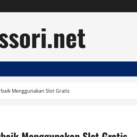
ssori.net
baik Menggunakan Slot Gratis
baik Menggunakan Slot Gratis