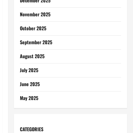
December 2025
November 2025
October 2025
September 2025
August 2025
July 2025
June 2025
May 2025
CATEGORIES