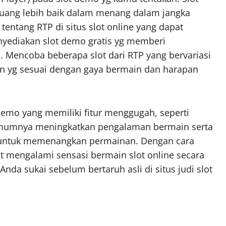
ang lebih baik dalam menang dalam jangka
entang RTP di situs slot online yang dapat
nyediakan slot demo gratis yg memberi
. Mencoba beberapa slot dari RTP yang bervariasi
yg sesuai dengan gaya bermain dan harapan
emo yang memiliki fitur menggugah, seperti
i umumnya meningkatkan pengalaman bermain serta
 untuk memenangkan permainan. Dengan cara
 mengalami sensasi bermain slot online secara
da sukai sebelum bertaruh asli di situs judi slot