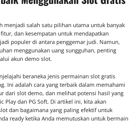
ah menjadi salah satu pilihan utama untuk banyak
 fitur, dan kesempatan untuk mendapatkan
njadi populer di antara penggemar judi. Namun,
uhan menggunakan uang sungguhan, penting
alui akun demo slot.
ajahi beraneka jenis permainan slot gratis
. Ini adalah cara yang terbaik dalam memahami
 dari slot demo, dan melihat potensi hasil yang
Play dan PG Soft. Di artikel ini, kita akan
ot dan bagaimana yang paling efektif untuk
Anda ready ketika Anda memutuskan untuk bermain