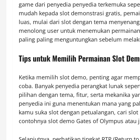
game dari penyedia penyedia terkemuka seper
mudah kepada slot demonstrasi gratis, pem
luas, mulai dari slot dengan tema menyenang
menolong user untuk menemukan permainan
paling paling menguntungkan sebelum melakuka
Tips untuk Memilih Permainan Slot Dem
Ketika memilih slot demo, penting agar mem
coba. Banyak penyedia perangkat lunak seper
pilihan dengan tema, fitur, serta mekanika y
penyedia ini guna menentukan mana yang pali
kamu suka slot dengan petualangan, cari slo
contohnya slot demo Gates of Olympus atau 
Selanjutnya, perhatikan tingkat RTP (Return t