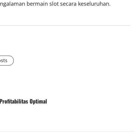
galaman bermain slot secara keseluruhan.
osts
rofitabilitas Optimal