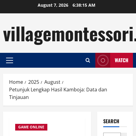
Skip
August 7, 2026
6:38:16 AM
to
content
villagemontessori
WATCH
Primary
Menu
Home
2025
August
Petunjuk Lengkap Hasil Kamboja: Data dan
Tinjauan
SEARCH
GAME ONLINE