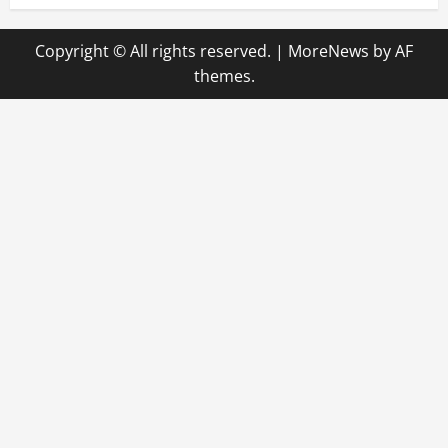
Copyright © All rights reserved.
|
MoreNews
by AF
themes.