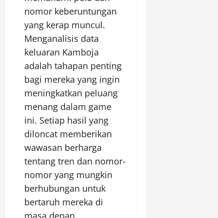
nomor keberuntungan
yang kerap muncul.
Menganalisis data
keluaran Kamboja
adalah tahapan penting
bagi mereka yang ingin
meningkatkan peluang
menang dalam game
ini. Setiap hasil yang
diloncat memberikan
wawasan berharga
tentang tren dan nomor-
nomor yang mungkin
berhubungan untuk
bertaruh mereka di
masa depan.