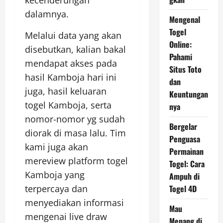
kecenderungan
dalamnya.
Mengenal
Togel
Melalui data yang akan
Online:
disebutkan, kalian bakal
Pahami
mendapat akses pada
Situs Toto
hasil Kamboja hari ini
dan
juga, hasil keluaran
Keuntungan
togel Kamboja, serta
nya
nomor-nomor yg sudah
Bergelar
diorak di masa lalu. Tim
Penguasa
kami juga akan
Permainan
mereview platform togel
Togel: Cara
Kamboja yang
Ampuh di
terpercaya dan
Togel 4D
menyediakan informasi
Mau
mengenai live draw
Menang di