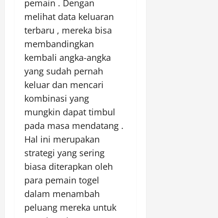
pemain . Dengan
melihat data keluaran
terbaru , mereka bisa
membandingkan
kembali angka-angka
yang sudah pernah
keluar dan mencari
kombinasi yang
mungkin dapat timbul
pada masa mendatang .
Hal ini merupakan
strategi yang sering
biasa diterapkan oleh
para pemain togel
dalam menambah
peluang mereka untuk