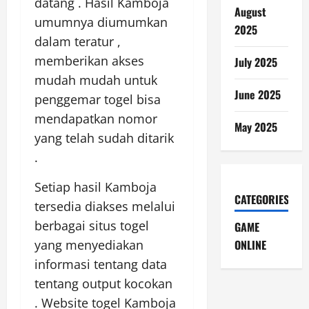
datang . Hasil Kamboja
August
umumnya diumumkan
2025
dalam teratur ,
memberikan akses
July 2025
mudah mudah untuk
June 2025
penggemar togel bisa
mendapatkan nomor
May 2025
yang telah sudah ditarik
.
Setiap hasil Kamboja
CATEGORIES
tersedia diakses melalui
berbagai situs togel
GAME
yang menyediakan
ONLINE
informasi tentang data
tentang output kocokan
. Website togel Kamboja