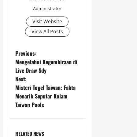
Administrator
Visit Website
View All Posts
P
Previous:
Mengetahui Kegembiraan di
o
Live Draw Sdy
s
Next:
Misteri Togel Taiwan: Fakta
t
Menarik Seputar Kolam
n
Taiwan Pools
a
v
RELATED NEWS