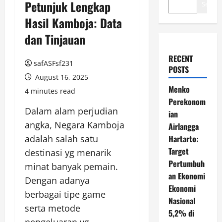
Petunjuk Lengkap
Search
Hasil Kamboja: Data
dan Tinjauan
RECENT
safASFsf231
POSTS
August 16, 2025
Menko
4 minutes read
Perekonom
Dalam alam perjudian
ian
angka, Negara Kamboja
Airlangga
adalah salah satu
Hartarto:
Target
destinasi yg menarik
Pertumbuh
minat banyak pemain.
an Ekonomi
Dengan adanya
Ekonomi
berbagai tipe game
Nasional
serta metode
5,2% di