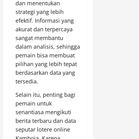
dan menentukan
strategi yang lebih
efektif. Informasi yang
akurat dan terpercaya
sangat membantu
dalam analisis, sehingga
pemain bisa membuat
pilihan yang lebih tepat
berdasarkan data yang
tersedia.
Selain itu, penting bagi
pemain untuk
senantiasa mengikuti
berita terbaru dan data
seputar lotere online
Kamboja. Karena