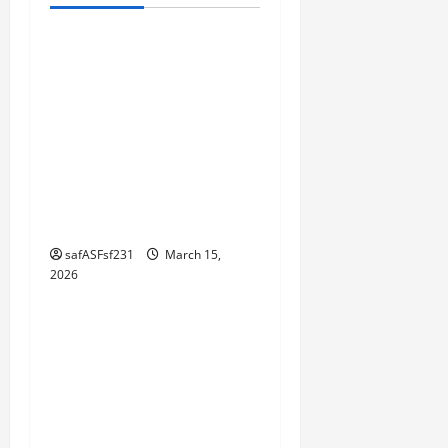
GAME ONLINE
i
Menko Perekonomian
g
Airlangga Hartarto:
a
Target Pertumbuhan
Ekonomi Ekonomi
t
Nasional 5,2% di tahun
i
dua ribu dua puluh lima,
Optimisme yang Menarik.
o
safASFsf231
March 15,
n
2026
GAME ONLINE
Peluang Mendapatkan
Kemenangan Besar
menggunakan Akun Demo
Permainan SLOT Yang
Menguntungkan