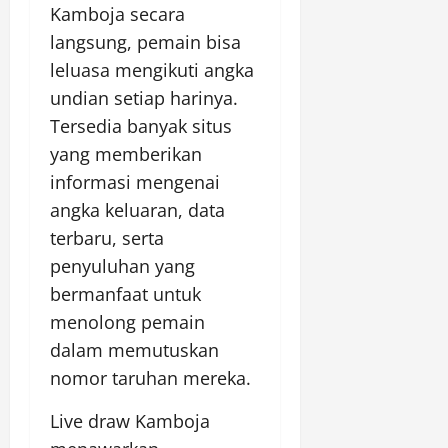
Kamboja secara
langsung, pemain bisa
leluasa mengikuti angka
undian setiap harinya.
Tersedia banyak situs
yang memberikan
informasi mengenai
angka keluaran, data
terbaru, serta
penyuluhan yang
bermanfaat untuk
menolong pemain
dalam memutuskan
nomor taruhan mereka.
Live draw Kamboja