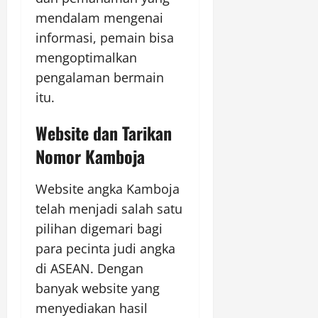
mendalam mengenai
informasi, pemain bisa
mengoptimalkan
pengalaman bermain
itu.
Website dan Tarikan
Nomor Kamboja
Website angka Kamboja
telah menjadi salah satu
pilihan digemari bagi
para pecinta judi angka
di ASEAN. Dengan
banyak website yang
menyediakan hasil