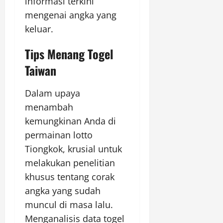
informasi terkini
mengenai angka yang
keluar.
Tips Menang Togel
Taiwan
Dalam upaya
menambah
kemungkinan Anda di
permainan lotto
Tiongkok, krusial untuk
melakukan penelitian
khusus tentang corak
angka yang sudah
muncul di masa lalu.
Menganalisis data togel