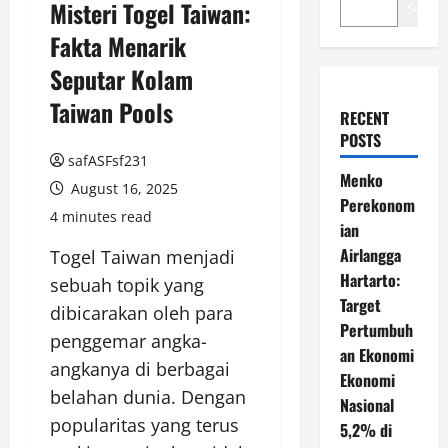
Misteri Togel Taiwan:
Search
Fakta Menarik
Seputar Kolam
Taiwan Pools
RECENT
POSTS
safASFsf231
Menko
August 16, 2025
Perekonom
4 minutes read
ian
Airlangga
Togel Taiwan menjadi
Hartarto:
sebuah topik yang
Target
dibicarakan oleh para
Pertumbuh
penggemar angka-
an Ekonomi
angkanya di berbagai
Ekonomi
belahan dunia. Dengan
Nasional
popularitas yang terus
5,2% di