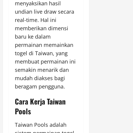
menyaksikan hasil
undian live draw secara
real-time. Hal ini
memberikan dimensi
baru ke dalam
permainan memainkan
togel di Taiwan, yang
membuat permainan ini
semakin menarik dan
mudah diakses bagi
beragam pengguna.
Cara Kerja Taiwan
Pools
Taiwan Pools adalah