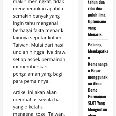
makin meningkat, tidak
tahun dua
ribu dua
mengherankan apabila
puluh lima,
semakin banyak yang
Optimisme
ingin tahu mengenai
yang
berbagai fakta menarik
Menarik.
lainnya seputar kolam
Peluang
Taiwan. Mulai dari hasil
Mendapatka
undian hingga live draw,
n
setiap aspek permainan
Kemenanga
ini memberikan
n Besar
pengalaman yang bagi
menggunak
para pemainnya.
an Akun
Demo
Artikel ini akan akan
Permainan
membahas segala hal
SLOT Yang
yang diketahui
Menguntun
mengenai togel Taiwan,
gkan