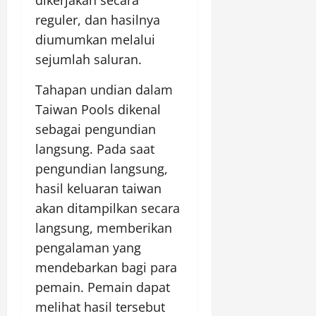
dikerjakan secara
reguler, dan hasilnya
diumumkan melalui
sejumlah saluran.
Tahapan undian dalam
Taiwan Pools dikenal
sebagai pengundian
langsung. Pada saat
pengundian langsung,
hasil keluaran taiwan
akan ditampilkan secara
langsung, memberikan
pengalaman yang
mendebarkan bagi para
pemain. Pemain dapat
melihat hasil tersebut