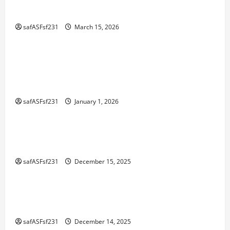
Optimisme yang Menarik.
safASFsf231
March 15, 2026
GAME ONLINE
Peluang Mendapatkan Kemenangan Besar
menggunakan Akun Demo Permainan SLOT Yang
Menguntungkan
safASFsf231
January 1, 2026
GAME ONLINE
Mengenal Togel Online: Pahami Situs Toto dan
Keuntungannya
safASFsf231
December 15, 2025
GAME ONLINE
Bergelar Penguasa Permainan Togel: Cara
Ampuh di Togel 4D
safASFsf231
December 14, 2025