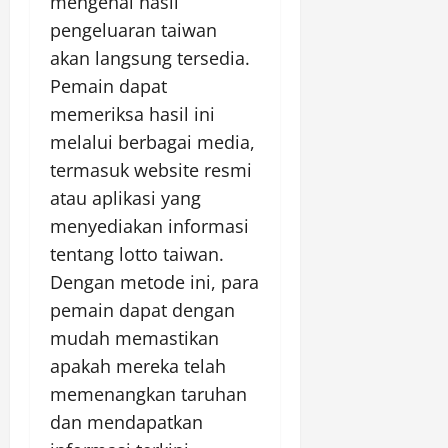
mengenai hasil
pengeluaran taiwan
akan langsung tersedia.
Pemain dapat
memeriksa hasil ini
melalui berbagai media,
termasuk website resmi
atau aplikasi yang
menyediakan informasi
tentang lotto taiwan.
Dengan metode ini, para
pemain dapat dengan
mudah memastikan
apakah mereka telah
memenangkan taruhan
dan mendapatkan