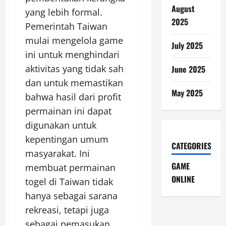
August
yang lebih formal.
2025
Pemerintah Taiwan
mulai mengelola game
July 2025
ini untuk menghindari
aktivitas yang tidak sah
June 2025
dan untuk memastikan
May 2025
bahwa hasil dari profit
permainan ini dapat
digunakan untuk
kepentingan umum
CATEGORIES
masyarakat. Ini
GAME
membuat permainan
ONLINE
togel di Taiwan tidak
hanya sebagai sarana
rekreasi, tetapi juga
sebagai pemasukan