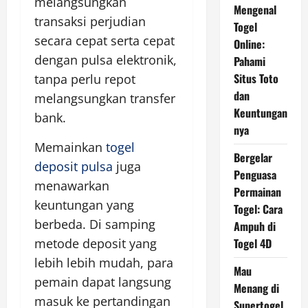
melangsungkan
Mengenal
transaksi perjudian
Togel
secara cepat serta cepat
Online:
dengan pulsa elektronik,
Pahami
Situs Toto
tanpa perlu repot
dan
melangsungkan transfer
Keuntungan
bank.
nya
Memainkan
togel
Bergelar
deposit pulsa
juga
Penguasa
menawarkan
Permainan
keuntungan yang
Togel: Cara
berbeda. Di samping
Ampuh di
metode deposit yang
Togel 4D
lebih lebih mudah, para
Mau
pemain dapat langsung
Menang di
masuk ke pertandingan
Supertogel