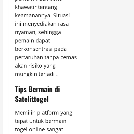
khawatir tentang
keamanannya. Situasi
ini menyediakan rasa
nyaman, sehingga
pemain dapat
berkonsentrasi pada
pertaruhan tanpa cemas
akan risiko yang
mungkin terjadi .
Tips Bermain di
Satelittogel
Memilih platform yang
tepat untuk bermain
togel online sangat