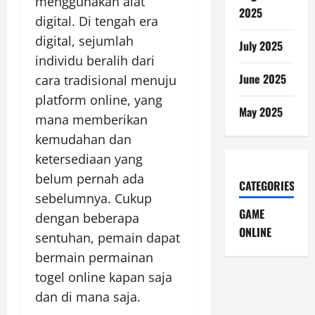
menggunakan alat
2025
digital. Di tengah era
digital, sejumlah
July 2025
individu beralih dari
June 2025
cara tradisional menuju
platform online, yang
May 2025
mana memberikan
kemudahan dan
ketersediaan yang
belum pernah ada
CATEGORIES
sebelumnya. Cukup
GAME
dengan beberapa
ONLINE
sentuhan, pemain dapat
bermain permainan
togel online kapan saja
dan di mana saja.