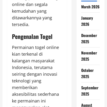
online dan segala
March 2026
kemudahan yang
ditawarkannya yang
January
2026
tersedia.
Pengenalan Togel
December
2025
Permainan togel online
November
kian terkenal di
2025
kalangan masyarakat
Indonesia, terutama
October
seiring dengan inovasi
2025
teknologi yang
memberikan
September
2025
aksesibilitas sederhana
ke permainan ini
August