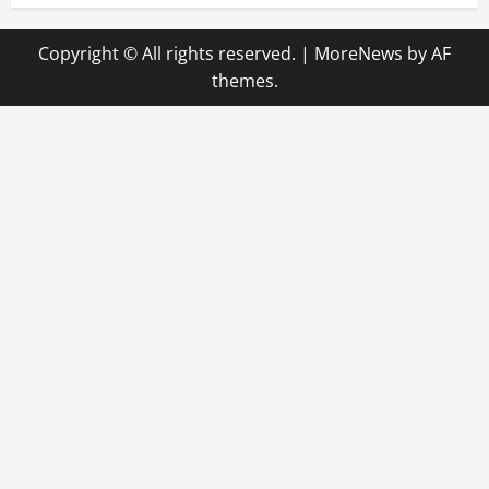
Copyright © All rights reserved.
|
MoreNews
by AF
themes.