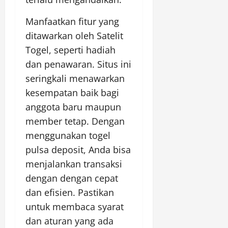
Manfaatkan fitur yang
ditawarkan oleh Satelit
Togel, seperti hadiah
dan penawaran. Situs ini
seringkali menawarkan
kesempatan baik bagi
anggota baru maupun
member tetap. Dengan
menggunakan togel
pulsa deposit, Anda bisa
menjalankan transaksi
dengan dengan cepat
dan efisien. Pastikan
untuk membaca syarat
dan aturan yang ada