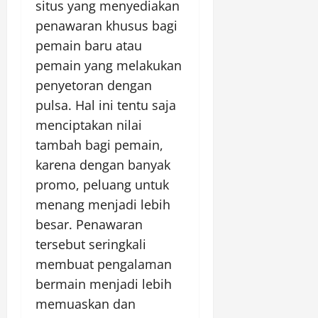
situs yang menyediakan
penawaran khusus bagi
pemain baru atau
pemain yang melakukan
penyetoran dengan
pulsa. Hal ini tentu saja
menciptakan nilai
tambah bagi pemain,
karena dengan banyak
promo, peluang untuk
menang menjadi lebih
besar. Penawaran
tersebut seringkali
membuat pengalaman
bermain menjadi lebih
memuaskan dan