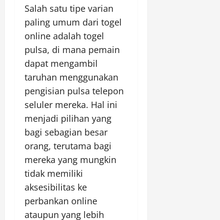
Salah satu tipe varian
paling umum dari togel
online adalah togel
pulsa, di mana pemain
dapat mengambil
taruhan menggunakan
pengisian pulsa telepon
seluler mereka. Hal ini
menjadi pilihan yang
bagi sebagian besar
orang, terutama bagi
mereka yang mungkin
tidak memiliki
aksesibilitas ke
perbankan online
ataupun yang lebih