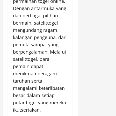
permainan togel online.
Dengan antarmuka yang
dan berbagai pilihan
bermain, satelittogel
mengundang ragam
kalangan pengguna, dari
pemula sampai yang
berpengalaman. Melalui
satelittogel, para
pemain dapat
menikmati beragam
taruhan serta
mengalami keterlibatan
besar dalam setiap
putar togel yang mereka
ikutsertakan.