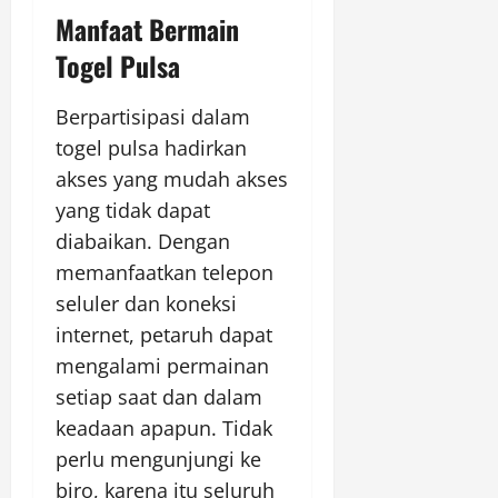
Manfaat Bermain
Togel Pulsa
Berpartisipasi dalam
togel pulsa hadirkan
akses yang mudah akses
yang tidak dapat
diabaikan. Dengan
memanfaatkan telepon
seluler dan koneksi
internet, petaruh dapat
mengalami permainan
setiap saat dan dalam
keadaan apapun. Tidak
perlu mengunjungi ke
biro, karena itu seluruh