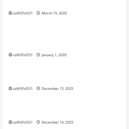
Optimisme yang Menarik.
safASFsf231
March 15, 2026
GAME ONLINE
Peluang Mendapatkan Kemenangan Besar
menggunakan Akun Demo Permainan SLOT Yang
Menguntungkan
safASFsf231
January 1, 2026
GAME ONLINE
Mengenal Togel Online: Pahami Situs Toto dan
Keuntungannya
safASFsf231
December 15, 2025
GAME ONLINE
Bergelar Penguasa Permainan Togel: Cara
Ampuh di Togel 4D
safASFsf231
December 14, 2025